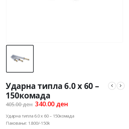
Ударна типла 6.0 x 60 –
150комада
Original
Current
340.00
ден
405.00
ден
price
price
was:
is:
Ударна типла 6.0 x 60 – 150комада
405.00 ден.
340.00 ден.
Паковање: 1.800/-150k