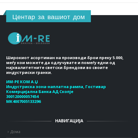
Центар за вашиот дом
Широкиот асортиман на производи брои преку 5.000,
меѓу кои можете да одлучувате и помеѓу едни од
најквалитетните светски брендови во своите
индустриски гранки.
ИМ-РЕ КОМ А.Џ
Индустриска зона-наплатна рампа, Гостивар
Комерцијална Банка АД Скопје
300120000057454
МК4007005133296
НАВИГАЦИЈА
Дома