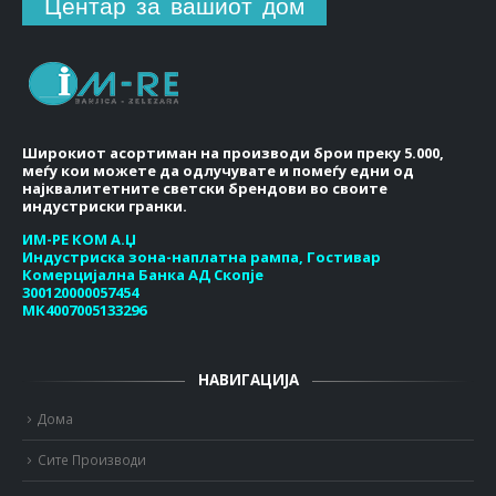
Центар за вашиот дом
Широкиот асортиман на производи брои преку 5.000,
меѓу кои можете да одлучувате и помеѓу едни од
најквалитетните светски брендови во своите
индустриски гранки.
ИМ-РЕ КОМ А.Џ
Индустриска зона-наплатна рампа, Гостивар
Комерцијална Банка АД Скопје
300120000057454
МК4007005133296
НАВИГАЦИЈА
Дома
Сите Производи