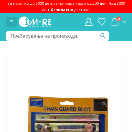
За нарачки до 3000 ден. се наплаќа карго од 200 ден. Над 3000
ден.
безплатна
достава!
0