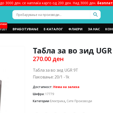
до 3000 ден. се наплаќа карго од 200 ден. Над 3000 ден.
безплат
ИЧКИ
TLET
ВРАБОТУВАЊЕ
Е-КАТАЛОГ
ФЛАЕРИ
ЗА НАС
КОН
Табла за во зид UGR
270.00
ден
Табла за во зид UGR 9T
Паковање: 20/1 -1k
Достапност:
Нема на залиха
Шифра:
17779
Категории
Електрика
,
Сите Производи