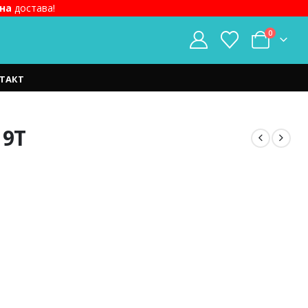
на
достава!
0
ТАКТ
 9T