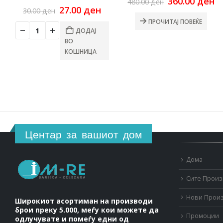
Original
C
360.00
ден
480.00
ден
Original
Current
price
pr
27.00
ден
30.00
ден
price
price
was:
is
ПРОЧИТАЈ ПОВЕЌЕ
was:
is:
480.00 ден.
36
ДОДАЈ
30.00 ден.
27.00 ден.
ВО
КОШНИЦА
Центар за вашиот дом
Дома
Сите Прои
Нови Прои
Широкиот асортиман на производи
брои преку 5.000, меѓу кои можете да
Промоции
одлучувате и помеѓу едни од