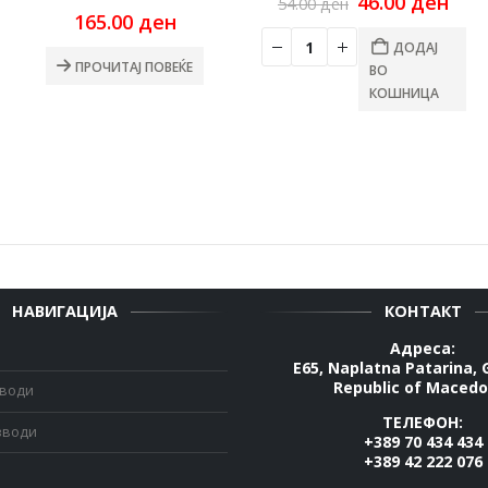
urrent
Original
Cur
46.00
ден
54.00
ден
ice
price
pric
165.00
ден
:
was:
is:
ДОДАЈ
0.00 ден.
54.00 ден.
46.0
ПРОЧИТАЈ ПОВЕЌЕ
ВО
КОШНИЦА
НАВИГАЦИЈА
КОНТАКТ
Адреса:
E65, Naplatna Patarina, 
Republic of Macedo
зводи
ТЕЛЕФОН:
зводи
+389 70 434 434
+389 42 222 076