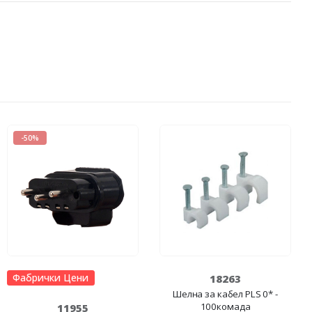
-50%
Фабрички Цени
18263
Шелна за кабел PLS 0* -
100комада
11955