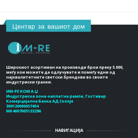
Центар за вашиот дом
Широкиот асортиман на производи брои преку 5.000,
меѓу кои можете да одлучувате и помеѓу едни од
најквалитетните светски брендови во своите
индустриски гранки.
ИМ-РЕ КОМ А.Џ
Индустриска зона-наплатна рампа, Гостивар
Комерцијална Банка АД Скопје
300120000057454
МК4007005133296
НАВИГАЦИЈА