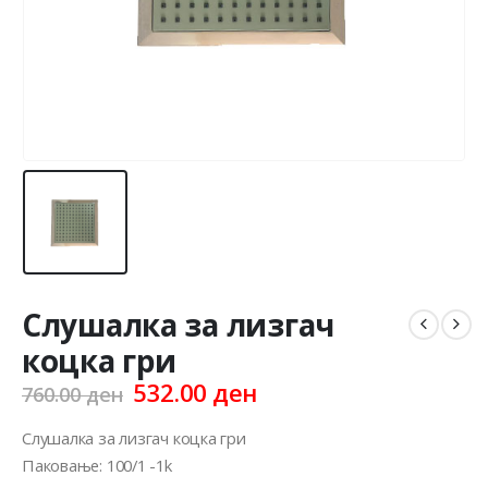
Слушалка за лизгач
коцка гри
Original
Current
532.00
ден
760.00
ден
price
price
was:
is:
Слушалка за лизгач коцка гри
760.00 ден.
532.00 ден.
Паковање: 100/1 -1k