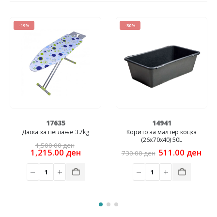
-19%
-30%
17635
14941
Даска за пеглање 3.7kg
Корито за малтер коцка
(26x70x40) 50L
rent
Original
1,500.00
ден
ce
price
Current
Original
Cur
1,215.00
ден
511.00
ден
730.00
ден
was:
price
price
pric
00 ден.
1,500.00 ден.
is:
was:
is:
1,215.00 ден.
730.00 ден.
511