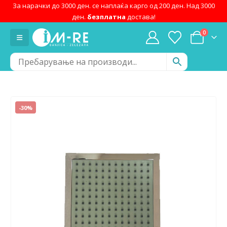
За нарачки до 3000 ден. се наплаќа карго од 200 ден. Над 3000
ден.
безплатна
достава!
0
-30%