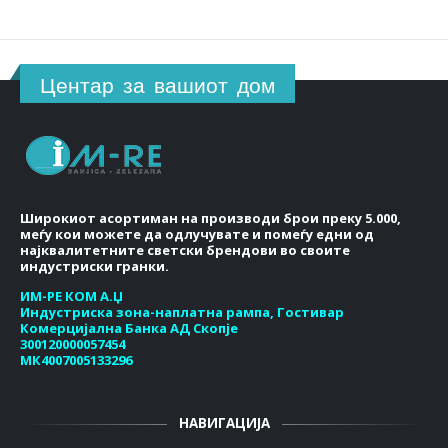
Центар за вашиот дом
Широкиот асортиман на производи брои преку 5.000,
меѓу кои можете да одлучувате и помеѓу едни од
најквалитетните светски брендови во своите
индустриски гранки.
ИМ-РЕ КОМ А.Џ
Индустриска зона-наплатна рампа, Гостивар
Комерцијална Банка АД Скопје
300120000057454
МК4007005133296
НАВИГАЦИЈА