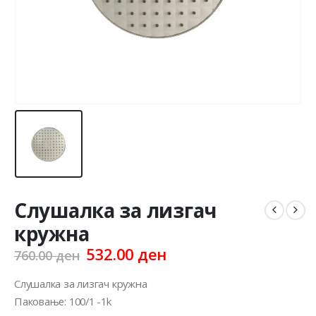
Слушалка за лизгач
кружна
Original
Current
532.00
ден
760.00
ден
price
price
was:
is:
Слушалка за лизгач кружна
760.00 ден.
532.00 ден.
Паковање: 100/1 -1k