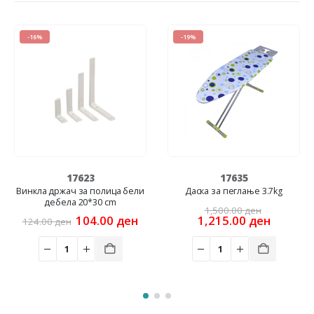
-16%
-19%
17623
17635
Винкла држач за полица бели
Даска за пеглање 3.7kg
дебела 20*30 cm
Original
1,500.00
ден
ent
Original
Current
price
Current
104.00
ден
1,215.00
ден
124.00
ден
e
price
price
was:
price
was:
is:
1,500.00
is:
 ден.
124.00 ден.
104.00 ден.
1,215.0