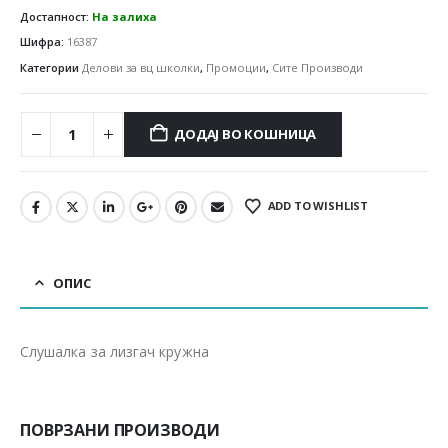
Достапност:
На залиха
Шифра:
16387
Категории
Делови за вц школки
,
Промоции
,
Сите Производи
ДОДАЈ ВО КОШНИЦА
ADD TO WISHLIST
ОПИС
Слушалка за лизгач кружна
ПОВРЗАНИ ПРОИЗВОДИ