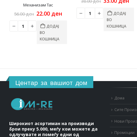
Original
Cu
33.00
ден
38.00
ден
Механизам Таc
price
pri
was:
is:
Original
Current
22.00
ден
ДОДАЈ
56.00
ден
38.00 ден.
33.
price
price
ВО
was:
is:
ДОДАЈ
КОШНИЦА
56.00 ден.
22.00 ден.
ВО
КОШНИЦА
Центар за вашиот дом
Дома
Сите Прои
Нови Прои
Широкиот асортиман на производи
брои преку 5.000, меѓу кои можете да
Промоции
одлучувате и помеѓу едни од