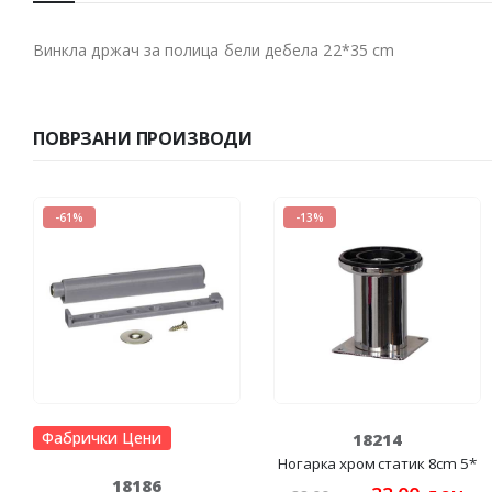
Винкла држач за полица бели дебела 22*35 cm
ПОВРЗАНИ ПРОИЗВОДИ
-61%
-13%
Фабрички Цени
18214
Ногарка хром статик 8cm 5*
18186