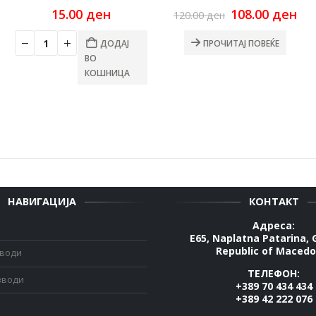
rrent
ce
Original
Cu
15.00
ден
108.00
ден
120.00
ден
price
pri
00 ден.
was:
is:
ДОДАЈ
ПРОЧИТАЈ ПОВЕЌЕ
120.00 ден.
108
ВО
КОШНИЦА
НАВИГАЦИЈА
КОНТАКТ
Адреса:
E65, Naplatna Patarina, 
Republic of Macedo
зводи
ТЕЛЕФОН:
зводи
+389 70 434 434
+389 42 222 076