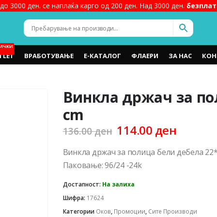
до 3000 ден. се наплаќа карго од 200 ден. Над 3000 ден.
безплат
ИЧКИ
TLET
ВРАБОТУВАЊЕ
Е-КАТАЛОГ
ФЛАЕРИ
ЗА НАС
КОН
Винкла држач за по
cm
Original
Curren
114.00
ден
136.00
ден
price
price
was:
is:
Винкла држач за полица бели дебела 22
136.00 ден.
114.00 
Паковање: 96/24 -24k
Достапност:
На залиха
Шифра:
17624
Категории
Оков
,
Промоции
,
Сите Производи