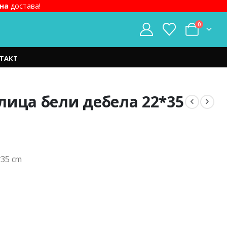
на
достава!
0
ТАКТ
лица бели дебела 22*35
t
*35 cm
ден.