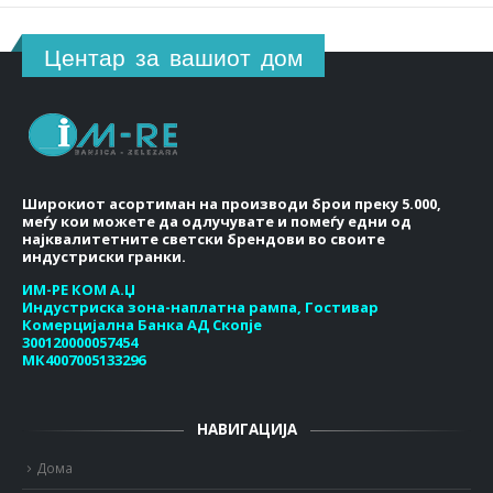
Центар за вашиот дом
Широкиот асортиман на производи брои преку 5.000,
меѓу кои можете да одлучувате и помеѓу едни од
најквалитетните светски брендови во своите
индустриски гранки.
ИМ-РЕ КОМ А.Џ
Индустриска зона-наплатна рампа, Гостивар
Комерцијална Банка АД Скопје
300120000057454
МК4007005133296
НАВИГАЦИЈА
Дома