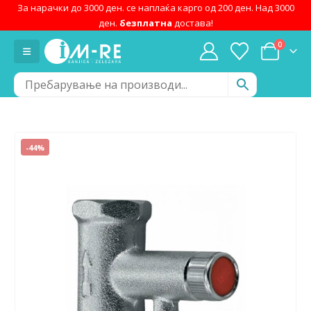
За нарачки до 3000 ден. се наплаќа карго од 200 ден. Над 3000
ден.
безплатна
достава!
0
-44%