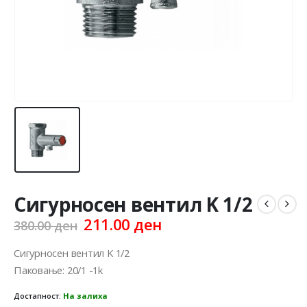
Сигурносен вентил K 1/2
Original
Current
211.00
ден
380.00
ден
price
price
was:
is:
Сигурносен вентил K 1/2
380.00 ден.
211.00 ден.
Паковање: 20/1 -1k
Достапност:
На залиха