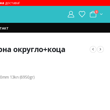
на
достава!
0
ТАКТ
рна округло+коца
rent
e
0mm 13kn (6950gr)
5.00 ден.