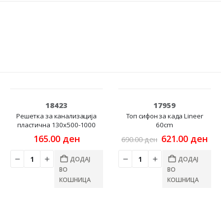
-10%
18423
17959
Решетка за канализација
Топ сифон за када Lineer
пластична 130x500-1000
60cm
urrent
Original
Cu
165.00
ден
621.00
ден
690.00
ден
rice
price
pri
s:
was:
is:
ДОДАЈ
ДОДАЈ
.
40.00 ден.
690.00 ден.
621
ВО
ВО
КОШНИЦА
КОШНИЦА