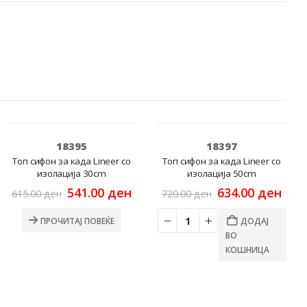
НЕМА НА ЗАЛИХА
-12%
-12%
18395
18397
Топ сифон за када Lineer со
Топ сифон за када Lineer со
изолација 30cm
изолација 50cm
rrent
Original
Current
Original
Cur
541.00
ден
634.00
ден
615.00
ден
720.00
ден
ce
price
price
price
pric
was:
is:
was:
is:
ПРОЧИТАЈ ПОВЕЌЕ
ДОДАЈ
.00 ден.
615.00 ден.
541.00 ден.
720.00 ден.
634.
ВО
КОШНИЦА