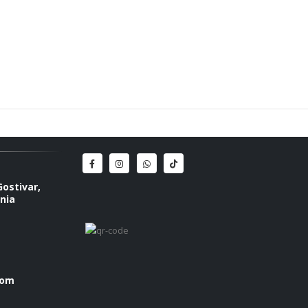
Gostivar,
nia
com