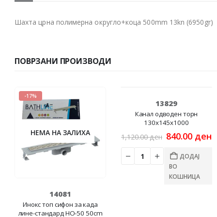
Шахта црна полимерна округло+коца 500mm 13kn (6950gr)
ПОВРЗАНИ ПРОИЗВОДИ
-17%
-25%
13829
Канал одводен торн
130x145x1000
НЕМА НА ЗАЛИХА
Original
C
840.00
ден
1,120.00
ден
price
p
was:
i
ДОДАЈ
1,120.00 ден
8
ВО
КОШНИЦА
14081
Инокс топ сифон за када
лине-стандард HO-50 50cm