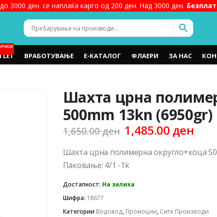
до 3000 ден. се наплаќа карго од 200 ден. Над 3000 ден.
безплат
ИЧКИ
TLET
ВРАБОТУВАЊЕ
Е-КАТАЛОГ
ФЛАЕРИ
ЗА НАС
КОН
Шахта црна полиме
500mm 13kn (6950gr)
Original
Cur
1,485.00
ден
1,650.00
ден
price
pric
was:
is:
Шахта црна полимерна округло+коца 50
1,650.00 ден.
1,48
Паковање: 4/1 -1k
Достапност:
На залиха
Шифра:
18677
Категории
Водовод
,
Промоции
,
Сите Производи