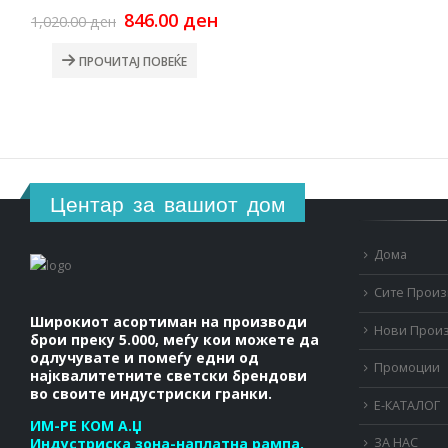
Original
Current
846.00
ден
1,020.00
ден
price
price
was:
is:
ПРОЧИТАЈ ПОВЕЌЕ
1,020.00 ден.
846.00 ден.
Центар за вашиот дом
Дома
Сите Прои
Широкиот асортиман на производи
Нови Прои
брои преку 5.000, меѓу кои можете да
одлучувате и помеѓу едни од
Промоции
најквалитетните светски брендови
во своите индустриски гранки.
Е-КАТАЛОГ
ИМ-РЕ КОМ А.Џ
Индустриска зона-наплатна рампа,
ЗА НАС