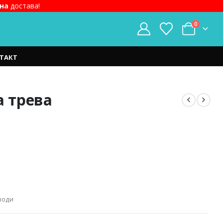
на
достава!
0
ТАКТ
а трева
.
води