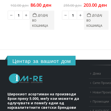
Original
Current
Original
C
86.00
ден
203.00
ден
102.00
ден
255.00
ден
price
price
price
pr
was:
is:
was:
is
ДОДАЈ
ДОДАЈ
102.00 ден.
86.00 ден.
255.00 ден.
20
ВО
ВО
КОШНИЦА
КОШНИЦА
Центар за вашиот дом
Дома
Сите Прои
Нови Прои
Широкиот асортиман на производи
брои преку 5.000, меѓу кои можете да
Промоции
одлучувате и помеѓу едни од
најквалитетните светски брендови
Е-КАТАЛОГ