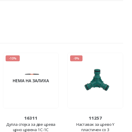
-10%
-9%
НЕМА НА ЗАЛИХА
16311
11257
Дупла спојка за две црева
Наставак за црево Y
црно црвена 1C-1C
пластичен со 3