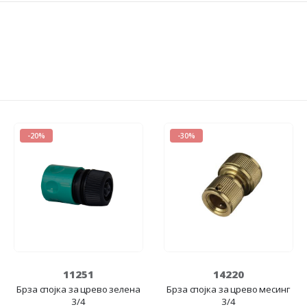
-20%
-30%
11251
14220
Брза спојка за црево зелена
Брза спојка за црево месинг
3/4
3/4