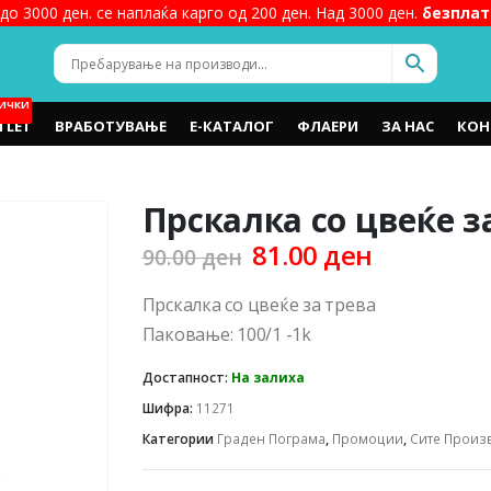
до 3000 ден. се наплаќа карго од 200 ден. Над 3000 ден.
безплат
ИЧКИ
TLET
ВРАБОТУВАЊЕ
Е-КАТАЛОГ
ФЛАЕРИ
ЗА НАС
КОН
Прскалка со цвеќе з
Original
Current
81.00
ден
90.00
ден
price
price
was:
is:
Прскалка со цвеќе за трева
90.00 ден.
81.00 ден
Паковање: 100/1 -1k
Достапност:
На залиха
Шифра:
11271
Категории
Граден Пограма
,
Промоции
,
Сите Произ