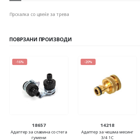
Прскалка со цвеќе за трева
ПОВРЗАНИ ПРОИЗВОДИ
-16%
-20%
18657
14218
Адаптер за славина со стега
Адаптер за чешма месинг
гумени
3/4 1C