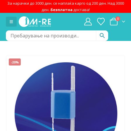
За нарачки до 3000 ден. се наплаќа карго од 200 ден. Над 3000
ден.
безплатна
достава!
0
-20%