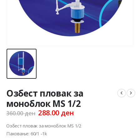
Озбест пловак за
моноблок МS 1/2
Original
Current
288.00
ден
360.00
ден
price
price
was:
is:
Озбест пловак за моноблок МS 1/2
360.00 ден.
288.00 ден.
Паковање: 60/1 -1k