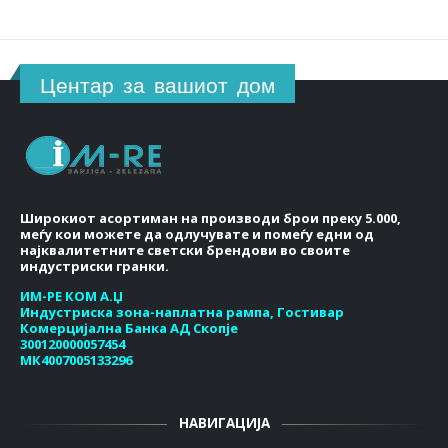
Центар за вашиот дом
Широкиот асортиман на производи брои преку 5.000,
меѓу кои можете да одлучувате и помеѓу едни од
најквалитетните светски брендови во своите
индустриски гранки.
ИМ-РЕ КОМ А.Џ
Индустриска зона-наплатна рампа, Гостивар
Комерцијална Банка АД Скопје
300120000057454
МК4007005133296
НАВИГАЦИЈА