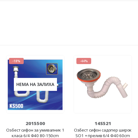
-18%
-44%
НЕМА НА ЗАЛИХА
2015500
14S521
Озбест сифон за умивалник 1
Озбест сифон садопер широк
класа 6/4 Ф40 80-150cm
SO1 + прелив 6/4 Ф40 60cm