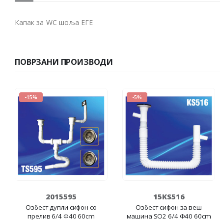
Капак за WC шоља ЕГЕ
ПОВРЗАНИ ПРОИЗВОДИ
-15%
-5%
2015595
15KS516
Озбест дупли сифон со
Озбест сифон за веш
прелив 6/4 Ф40 60cm
машина SO2 6/4 Ф40 60cm