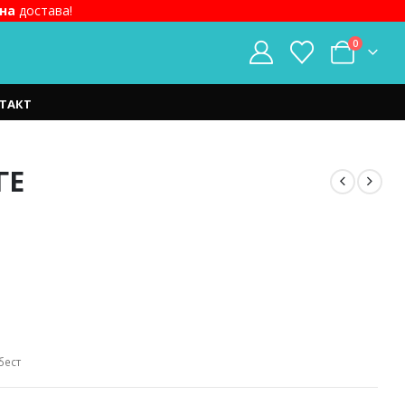
на
достава!
0
ТАКТ
ГЕ
t
ден.
бест