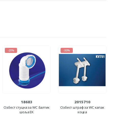
-20%
-30%
18683
2015710
Озбест стуцна за WC балтик
Озбест штраф за WC капак
шоља EK
коцка