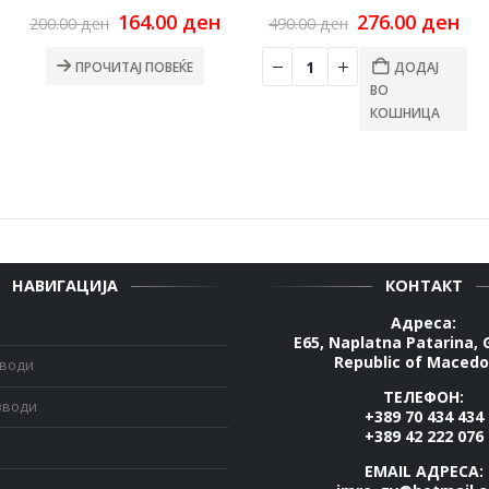
rrent
Original
Current
Original
Cu
164.00
ден
276.00
ден
200.00
ден
490.00
ден
ce
price
price
price
pri
was:
is:
was:
is:
ПРОЧИТАЈ ПОВЕЌЕ
ДОДАЈ
00 ден.
200.00 ден.
164.00 ден.
490.00 ден.
276
ВО
КОШНИЦА
НАВИГАЦИЈА
КОНТАКТ
Адреса:
E65, Naplatna Patarina, 
Republic of Macedo
зводи
ТЕЛЕФОН:
зводи
+389 70 434 434
+389 42 222 076
EMAIL АДРЕСА: