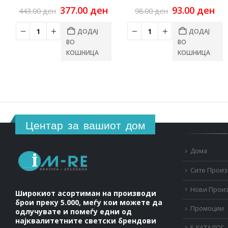
Original
Current
Original
Cu
377.00
ден
93.00
ден
443.00
ден
98.00
ден
price
price
price
pri
was:
is:
was:
is:
ДОДАЈ
ДОДАЈ
443.00 ден.
377.00 ден.
98.00 ден.
93.
ВО
ВО
КОШНИЦА
КОШНИЦА
Центар за вашиот дом
Дома
Сите Прои
Нови Прои
Широкиот асортиман на производи
брои преку 5.000, меѓу кои можете да
Промоции
одлучувате и помеѓу едни од
најквалитетните светски брендови
Е-КАТАЛОГ