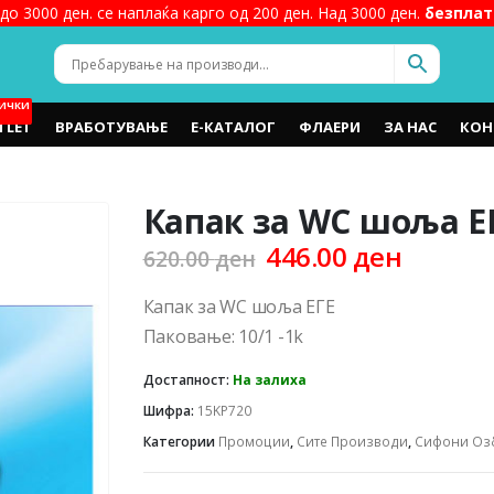
до 3000 ден. се наплаќа карго од 200 ден. Над 3000 ден.
безплат
ИЧКИ
TLET
ВРАБОТУВАЊЕ
Е-КАТАЛОГ
ФЛАЕРИ
ЗА НАС
КОН
Капак за WC шоља Е
Original
Curren
446.00
ден
620.00
ден
price
price
was:
is:
Капак за WC шоља ЕГЕ
620.00 ден.
446.00 
Паковање: 10/1 -1k
Достапност:
На залиха
Шифра:
15KP720
Категории
Промоции
,
Сите Производи
,
Сифони Оз