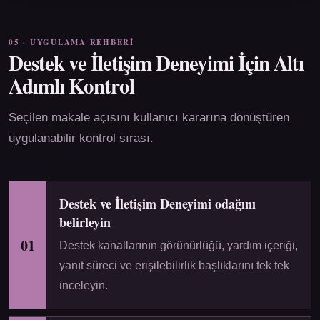
05 · UYGULAMA REHBERİ
Destek ve İletişim Deneyimi İçin Altı
Adımlı Kontrol
Seçilen makale açısını kullanıcı kararına dönüştüren
uygulanabilir kontrol sırası.
Destek ve İletişim Deneyimi odağını
belirleyin
01
Destek kanallarının görünürlüğü, yardım içeriği,
yanıt süreci ve erişilebilirlik başlıklarını tek tek
inceleyin.