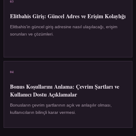
03
Elitbahis Giriş: Güncel Adres ve Erişim Kolaylığı
Elitbahis'in güncel giriş adresine nasıl ulaşılacağı, erişim
sorunları ve çözümleri.
04
Bonus Koşullarını Anlama: Çevrim Şartları ve
Kullanıcı Dostu Açıklamalar
Bonusların çevrim şartlarının açık ve anlaşılır olması,
kullanıcıların bilinçli karar vermesi.