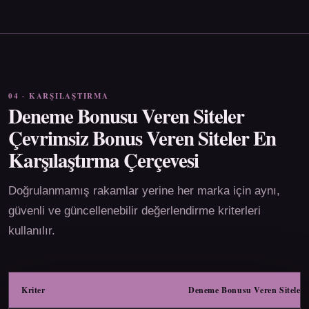
04 · KARŞILAŞTIRMA
Deneme Bonusu Veren Siteler
Çevrimsiz Bonus Veren Siteler En
Karşılaştırma Çerçevesi
Doğrulanmamış rakamlar yerine her marka için aynı,
güvenli ve güncellenebilir değerlendirme kriterleri
kullanılır.
Kriter
Deneme Bonusu Veren Siteler 