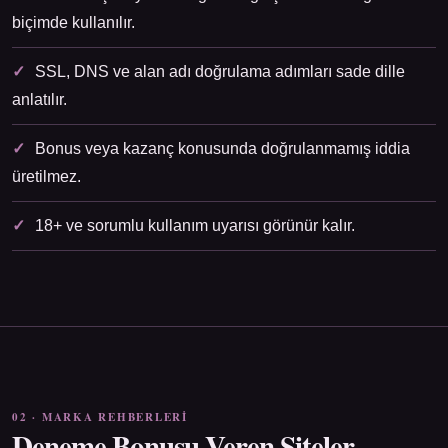
biçimde kullanılır.
SSL, DNS ve alan adı doğrulama adımları sade dille
anlatılır.
Bonus veya kazanç konusunda doğrulanmamış iddia
üretilmez.
18+ ve sorumlu kullanım uyarısı görünür kalır.
02 · MARKA REHBERLERİ
Deneme Bonusu Veren Siteler