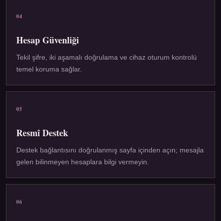
04
Hesap Güvenliği
Tekil şifre, iki aşamalı doğrulama ve cihaz oturum kontrolü
temel koruma sağlar.
05
Resmî Destek
Destek bağlantısını doğrulanmış sayfa içinden açın; mesajla
gelen bilinmeyen hesaplara bilgi vermeyin.
06