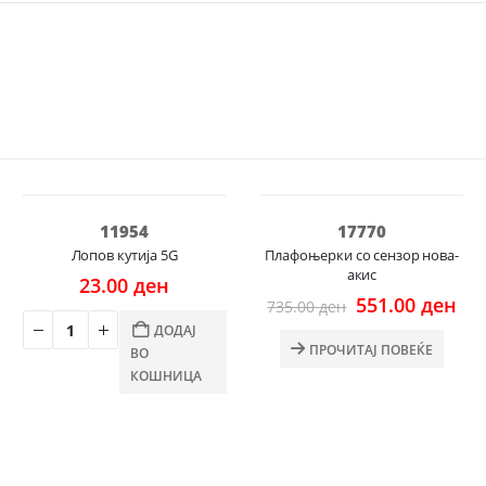
НЕМА НА ЗАЛИХА
-25%
11954
17770
Лопов кутија 5G
Плафоњерки со сензор нова-
акис
23.00
ден
rrent
Original
Cur
551.00
ден
735.00
ден
ce
price
pri
ДОДАЈ
was:
is:
ПРОЧИТАЈ ПОВЕЌЕ
ВО
00 ден.
735.00 ден.
551
КОШНИЦА