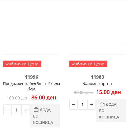
-52%
-50%
Фабрички Цени
Фабрички Цени
11996
11983
rent
Продолжен кабел 3m со 4 бела
Фазомер црвен
ce
боја
Original
Curre
15.00
ден
30.00
ден
Original
Current
price
price
86.00
ден
180.00
ден
.00 ден.
price
price
was:
is:
ДОДАЈ
was:
is:
30.00 ден.
15.00
ДОДАЈ
ВО
180.00 ден.
86.00 ден.
ВО
КОШНИЦА
КОШНИЦА