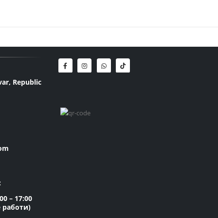
var, Republic
com
:
0 – 17:00
е работи)