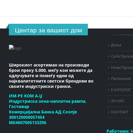
Центар за вашиот дом
Дома
Сите Произ
Широкиот асортиман на производи
Нови Прои
брои преку 5.000, меѓу кои можете да
одлучувате и помеѓу едни од
Промоции
најквалитетните светски брендови во
своите индустриски гранки.
Е-КАТАЛОГ
ИМ-РЕ КОМ А.Џ
Индустриска зона-наплатна рампа,
ЗА НАС
Гостивар
Комерцијална Банка АД Скопје
КОНТАКТ
300120000057454
МК4007005133296
Работиме:
Н