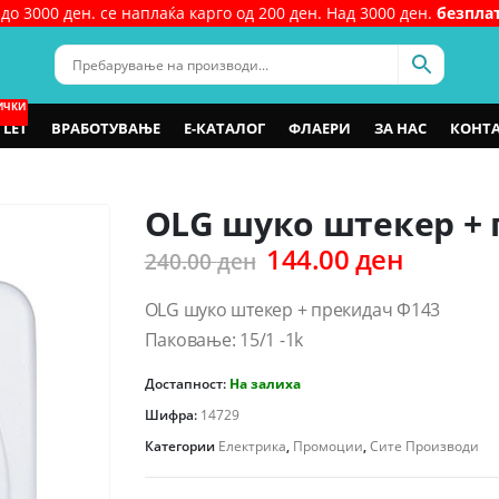
до 3000 ден. се наплаќа карго од 200 ден. Над 3000 ден.
безпла
ИЧКИ
LET
ВРАБОТУВАЊЕ
Е-КАТАЛОГ
ФЛАЕРИ
ЗА НАС
КОНТ
OLG шуко штекер + 
Original
Current
144.00
ден
240.00
ден
price
price
was:
is:
OLG шуко штекер + прекидач Ф143
240.00 ден.
144.00 
Паковање: 15/1 -1k
Достапност:
На залиха
Шифра:
14729
Категории
Електрика
,
Промоции
,
Сите Производи