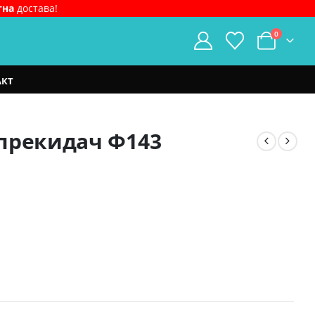
тна
достава!
0
АКТ
прекидач Ф143
ден.