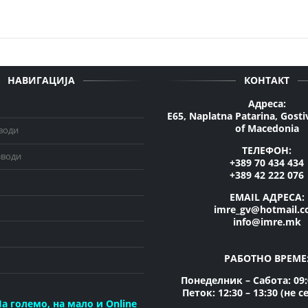
НАВИГАЦИЈА
КОНТАКТ
Адреса:
E65, Naplatna Patarina, Gosti
of Macedonia
води
ТЕЛЕФОН:
зводи
+389 70 434 434
+389 42 222 076
EMAIL АДРЕСА:
imre_gv@hotmail.
info@imre.mk
РАБОТНО ВРЕМЕ
Понеделник – Сабота: 09:0
Петок: 12:30 – 13:30 (не с
а големо, на мало и Online