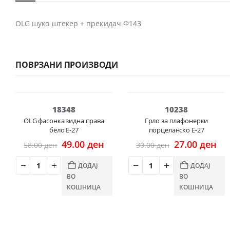
OLG шуко штекер + прекидач Ф143
ПОВРЗАНИ ПРОИЗВОДИ
-16%
-10%
18348
10238
OLG фасонка зидна права
Грло за плафонерки
бело E-27
порцеланско E-27
Original
Current
Original
Cu
49.00
ден
27.00
ден
58.00
ден
30.00
ден
price
price
price
pri
was:
is:
was:
is:
ДОДАЈ
ДОДАЈ
58.00 ден.
49.00 ден.
30.00 ден.
27.
ВО
ВО
КОШНИЦА
КОШНИЦА