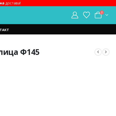
на
достава!
0
ТАКТ
алица Ф145