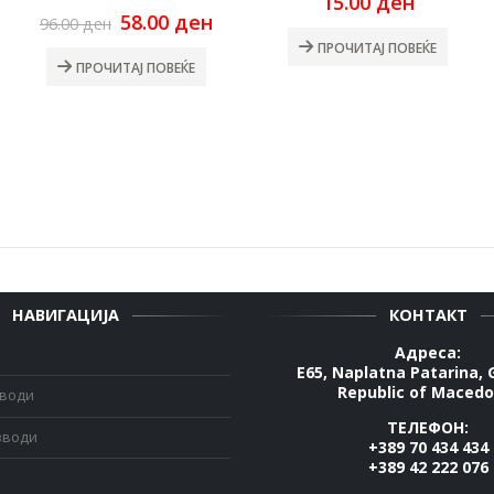
15.00
ден
rrent
Original
Current
58.00
ден
96.00
ден
ce
price
price
ПРОЧИТАЈ ПОВЕЌЕ
was:
is:
ПРОЧИТАЈ ПОВЕЌЕ
00 ден.
96.00 ден.
58.00 ден.
НАВИГАЦИЈА
КОНТАКТ
Адреса:
E65, Naplatna Patarina, 
Republic of Macedo
зводи
ТЕЛЕФОН:
зводи
+389 70 434 434
+389 42 222 076