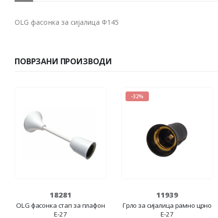
OLG фасонка за сијалица Ф145
ПОВРЗАНИ ПРОИЗВОДИ
-32%
18281
11939
OLG фасонка стап за плафон
Грло за сијалица рамно црно
Е-27
Е-27