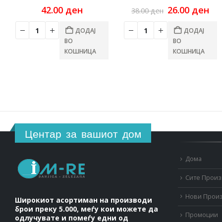
Original
Cu
42.00
ден
26.00
ден
38.00
ден
price
pri
was:
is:
ДОДАЈ
ДОДАЈ
38.00 ден.
26.
ВО
ВО
КОШНИЦА
КОШНИЦА
Центар за вашиот дом
Дома
Сите Прои
Нови Прои
Широкиот асортиман на производи
брои преку 5.000, меѓу кои можете да
Промоции
одлучувате и помеѓу едни од