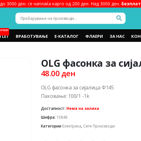
до 3000 ден. се наплаќа карго од 200 ден. Над 3000 ден.
безплат
ИЧКИ
TLET
ВРАБОТУВАЊЕ
Е-КАТАЛОГ
ФЛАЕРИ
ЗА НАС
КОН
OLG фасонка за сиј
48.00
ден
OLG фасонка за сијалица Ф145
Паковање: 100/1 -1k
Достапност:
Нема на залиха
Шифра:
15848
Категории
Електрика
,
Сите Производи