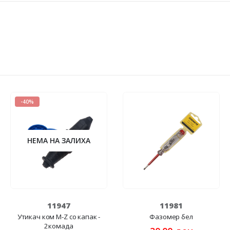
-40%
НЕМА НА ЗАЛИХА
11947
11981
Утикач ком M-Z со капак -
Фазомер бел
2комада