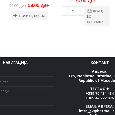
30.00
ден
Original
Current
58.00
ден
96.00
ден
price
price
ДОДАЈ
was:
is:
ПРОЧИТАЈ ПОВЕЌЕ
ВО
96.00 ден.
58.00 ден.
КОШНИЦА
НАВИГАЦИЈА
КОНТАКТ
Адреса:
E65, Naplatna Patarina, 
Republic of Macedo
зводи
ТЕЛЕФОН:
зводи
+389 70 434 434
+389 42 222 076
EMAIL АДРЕСА:
imre_gv@hotmail.