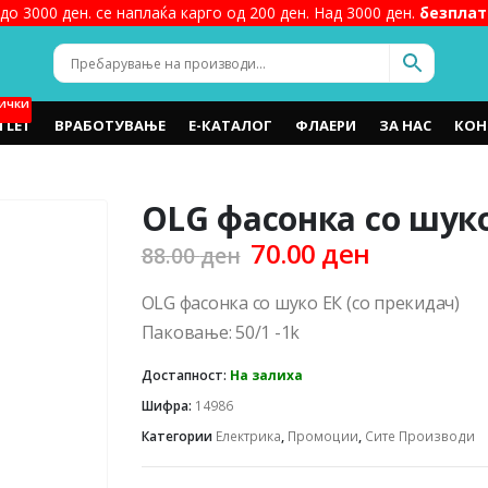
до 3000 ден. се наплаќа карго од 200 ден. Над 3000 ден.
безплат
ИЧКИ
TLET
ВРАБОТУВАЊЕ
Е-КАТАЛОГ
ФЛАЕРИ
ЗА НАС
КОН
OLG фасонка со шуко
Original
Current
70.00
ден
88.00
ден
price
price
was:
is:
OLG фасонка со шуко ЕК (со прекидач)
88.00 ден.
70.00 ден
Паковање: 50/1 -1k
Достапност:
На залиха
Шифра:
14986
Категории
Електрика
,
Промоции
,
Сите Производи