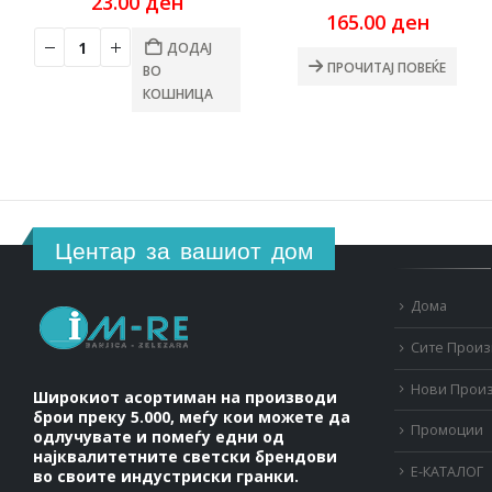
23.00
ден
165.00
ден
ДОДАЈ
ПРОЧИТАЈ ПОВЕЌЕ
ВО
КОШНИЦА
Центар за вашиот дом
Дома
Сите Прои
Нови Прои
Широкиот асортиман на производи
брои преку 5.000, меѓу кои можете да
Промоции
одлучувате и помеѓу едни од
најквалитетните светски брендови
Е-КАТАЛОГ
во своите индустриски гранки.