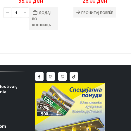
38.00
ден
26.00
ден
ДОДАЈ
ПРОЧИТАЈ ПОВЕЌЕ
ВО
КОШНИЦА
Gostivar,
nia
com