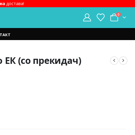
на
достава!
0
ТАКТ
 ЕК (со прекидач)
.