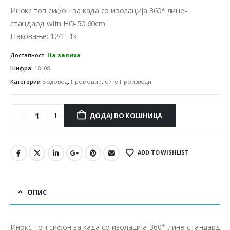
was:
is:
Инокс топ сифон за када со изолација 360* лине-
1,530.00 ден.
1,254.00 ден.
стандард witn HO-50 60cm
Паковање: 12/1 -1k
Достапност:
На залиха
Шифра:
18408
Категории
Водовод
,
Промоции
,
Сите Производи
ДОДАЈ ВО КОШНИЦА
ADD TO WISHLIST
ОПИС
Инокс топ сифон за када со изолација 360* лине-стандард