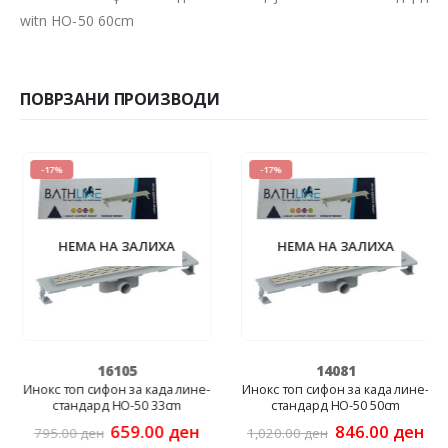
witn HO-50 60cm
ПОВРЗАНИ ПРОИЗВОДИ
-17%
-17%
НЕМА НА ЗАЛИХА
НЕМА НА ЗАЛИХА
16105
14081
Инокс топ сифон за када лине-
Инокс топ сифон за када лине-
стандард HO-50 33cm
стандард HO-50 50cm
rrent
Original
Current
Original
Cur
659.00
ден
846.00
ден
795.00
ден
1,020.00
ден
ice
price
price
price
pri