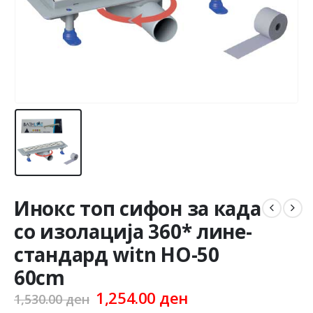
Инокс топ сифон за када
со изолација 360* лине-
стандард witn HO-50
60cm
Original
Current
1,254.00
ден
1,530.00
ден
price
price