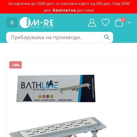
За нарачки до 3000 ден. се наплаќа карго од 200 ден. Над 3000
ден.
безплатна
достава!
0
-18%