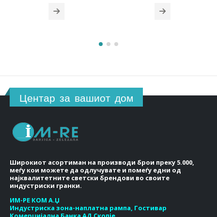
was:
is:
was:
is:
2.00 ден.
795.00 ден.
659.00 ден.
1,020.00 ден.
846
Центар за вашиот дом
Широкиот асортиман на производи брои преку 5.000,
меѓу кои можете да одлучувате и помеѓу едни од
најквалитетните светски брендови во своите
индустриски гранки.
ИМ-РЕ КОМ А.Џ
Индустриска зона-наплатна рампа, Гостивар
Комерцијална Банка АД Скопје