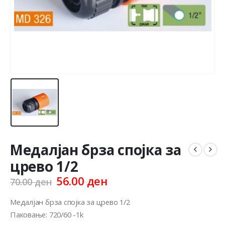
Медалјан брза спојка за
црево 1/2
Original
Current
56.00
ден
70.00
ден
price
price
was:
is:
Медалјан брза спојка за црево 1/2
70.00 ден.
56.00 ден.
Паковање: 720/60 -1k