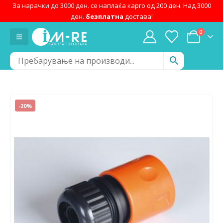
За нарачки до 3000 ден. се наплаќа карго од 200 ден. Над 3000
ден.
безплатна
достава!
0
-20%