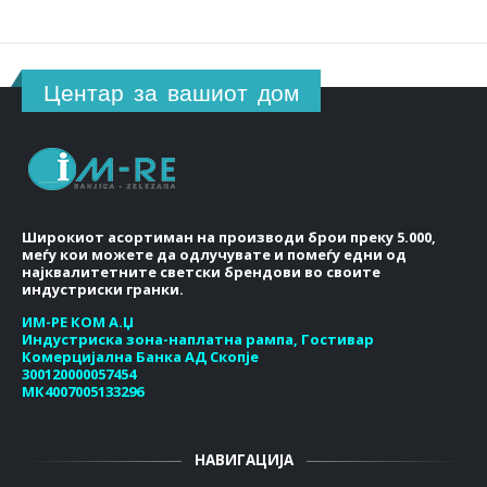
Центар за вашиот дом
Широкиот асортиман на производи брои преку 5.000,
меѓу кои можете да одлучувате и помеѓу едни од
најквалитетните светски брендови во своите
индустриски гранки.
ИМ-РЕ КОМ А.Џ
Индустриска зона-наплатна рампа, Гостивар
Комерцијална Банка АД Скопје
300120000057454
МК4007005133296
НАВИГАЦИЈА