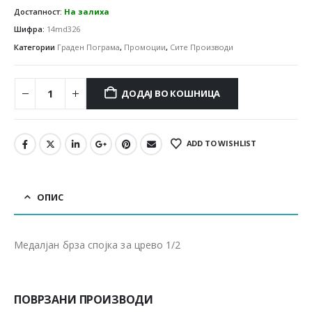
Достапност:
На залиха
Шифра:
14md326
Категории
Граден Пограма
,
Промоции
,
Сите Производи
ДОДАЈ ВО КОШНИЦА
ADD TO WISHLIST
ОПИС
Медалјан брза спојка за црево 1/2
ПОВРЗАНИ ПРОИЗВОДИ