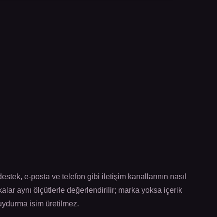
destek, e-posta ve telefon gibi iletişim kanallarının nasıl
alar aynı ölçütlerle değerlendirilir; marka yoksa içerik
 uydurma isim üretilmez.