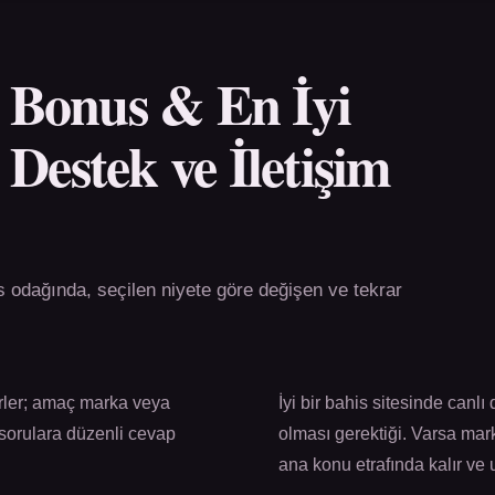
 Bonus & En İyi
 Destek ve İletişim
 odağında, seçilen niyete göre değişen ve tekrar
erler; amaç marka veya
İyi bir bahis sitesinde canlı 
 sorulara düzenli cevap
olması gerektiği. Varsa mark
ana konu etrafında kalır ve