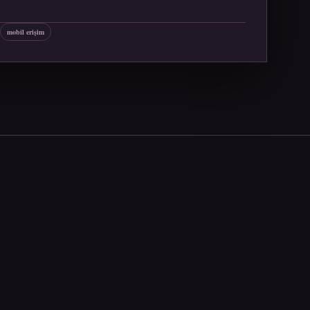
mobil erişim