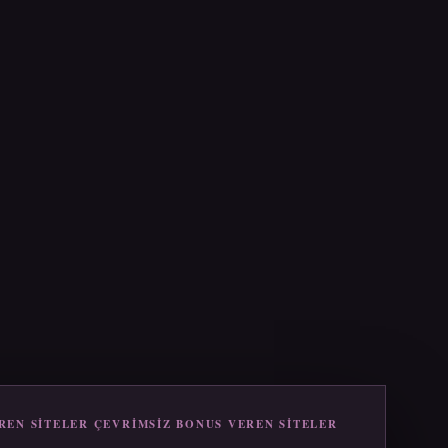
REN SITELER ÇEVRIMSIZ BONUS VEREN SITELER