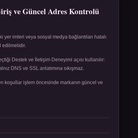
iriş ve Güncel Adres Kontrolü
 yer imleri veya sosyal medya bağlantıları hatalı
edilmelidir.
i Destek ve İletişim Deneyimi açısı kullanılır:
m yalnız DNS ve SSL anlatımına sıkışmaz.
len koşullar işlem öncesinde markanın güncel ve