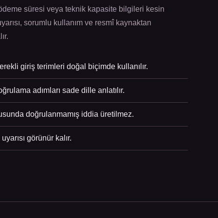
ödeme süresi veya teknik kapasite bilgileri kesin
yarısı, sorumlu kullanım ve resmî kaynaktan
ır.
ekli giriş terimleri doğal biçimde kullanılır.
rulama adımları sade dille anlatılır.
sunda doğrulanmamış iddia üretilmez.
uyarısı görünür kalır.