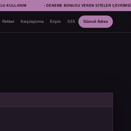
ULLANIM
DENEME BONUSU VEREN SITELER ÇEVRIMSIZ BON
Rehber
Karşılaştırma
Erişim
SSS
Güncel Adres