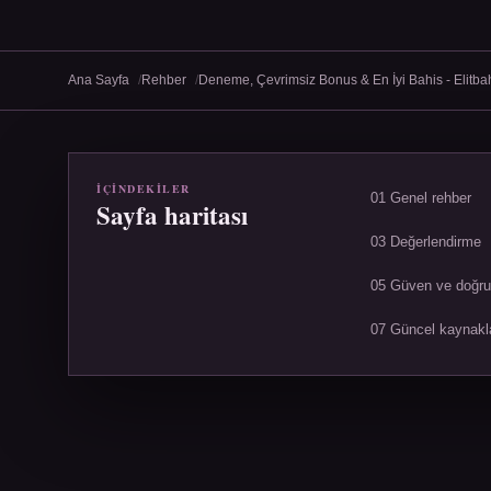
Ana Sayfa
Rehber
Deneme, Çevrimsiz Bonus & En İyi Bahis - Elitba
İÇİNDEKİLER
01 Genel rehber
Sayfa haritası
03 Değerlendirme
05 Güven ve doğr
07 Güncel kaynakl