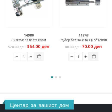
14980
11743
Лизгачи за врата хром
Рајбер бел за катанци 9*120cm
Original
Current
Original
Curr
364.00
ден
70.00
ден
520.00
ден
80.00
ден
price
price
price
price
was:
is:
was:
is:
520.00 ден.
364.00 ден.
80.00 ден.
70.00
Центар за вашиот дом