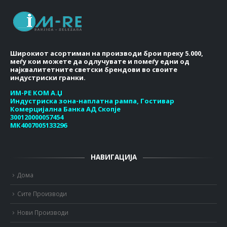
Широкиот асортиман на производи брои преку 5.000,
меѓу кои можете да одлучувате и помеѓу едни од
најквалитетните светски брендови во своите
индустриски гранки.
ИМ-РЕ КОМ А.Џ
Индустриска зона-наплатна рампа, Гостивар
Комерцијална Банка АД Скопје
300120000057454
МК4007005133296
НАВИГАЦИЈА
Дома
Сите Производи
Нови Производи