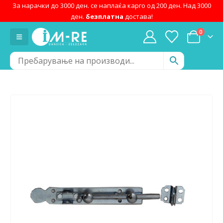
За нарачки до 3000 ден. се наплаќа карго од 200 ден. Над 3000
ден.
безплатна
достава!
0