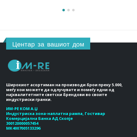
Центар за вашиот дом
Широкиот асортиман на производи брои преку 5.000,
меѓу кои можете да одлучувате и помеѓу едни од
најквалитетните светски брендови во своите
индустриски гранки.
ИМ-РЕ КОМ А.Џ
Индустриска зона-наплатна рампа, Гостивар
Комерцијална Банка АД Скопје
300120000057454
МК4007005133296