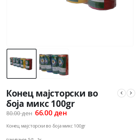
Конец мајсторски во
боја микс 100gr
Original
Current
66.00
ден
80.00
ден
price
price
was:
is:
Конец мајсторски во боја микс 100gr
80.00 ден.
66.00 ден.
пакуванје 5/1 -1к