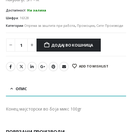
Достапност:
На залиха
Шифра:
16328
Категории
Опрема за заштита при работа
,
Промоции
,
Сите Производи
ДОДАЈ ВО КОШНИЦА
ADD TO WISHLIST
ОПИС
Конец мајсторски во боја микс 100gr