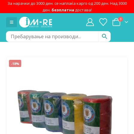
За нарачки до 3000 ден. се наплаќа карго од 200 ден. Над 3000
ден.
безплатна
достава!
0
-18%