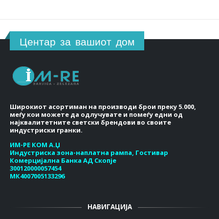
Центар за вашиот дом
Широкиот асортиман на производи брои преку 5.000,
меѓу кои можете да одлучувате и помеѓу едни од
најквалитетните светски брендови во своите
индустриски гранки.
ИМ-РЕ КОМ А.Џ
Индустриска зона-наплатна рампа, Гостивар
Комерцијална Банка АД Скопје
300120000057454
МК4007005133296
НАВИГАЦИЈА