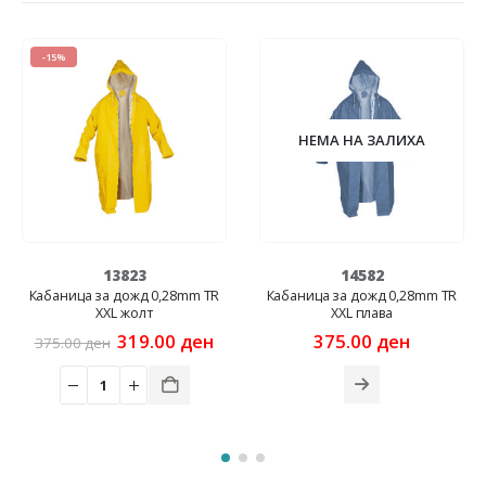
-20%
НЕМА НА ЗАЛИХА
НЕ
13823
14582
ица за дожд 0,28mm ТR
Кабаница за дожд 0,28mm ТR
Кабани
XXL жолт
XXL плава
Original
Current
319.00
ден
375.00
ден
00
ден
585.0
price
price
was:
is:
.
375.00 ден.
319.00 ден.