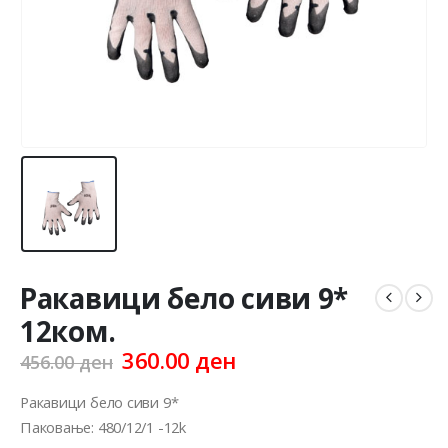
Ракавици бело сиви 9*
12ком.
Original
Current
360.00
ден
456.00
ден
price
price
was:
is:
Ракавици бело сиви 9*
456.00 ден.
360.00 ден.
Паковање: 480/12/1 -12k