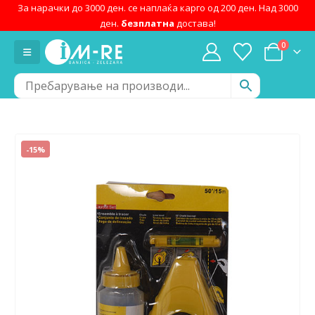
За нарачки до 3000 ден. се наплаќа карго од 200 ден. Над 3000
ден.
безплатна
достава!
0
-15%