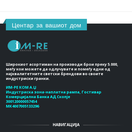
Центар за вашиот дом
Широкиот асортиман на производи брои преку 5.000,
меѓу кои можете да одлучувате и помеѓу едни од
најквалитетните светски брендови во своите
индустриски гранки.
ИМ-РЕ КОМ А.Џ
Индустриска зона-наплатна рампа, Гостивар
Комерцијална Банка АД Скопје
300120000057454
МК4007005133296
НАВИГАЦИЈА