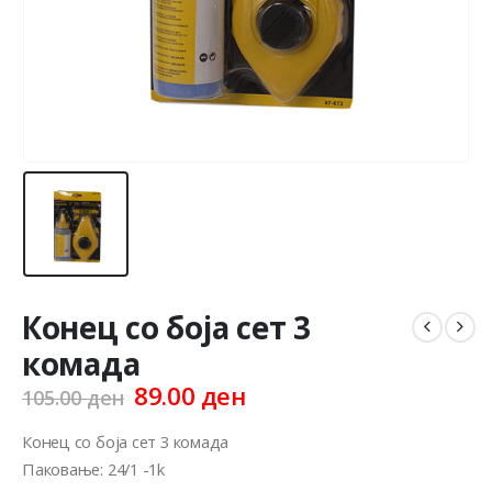
Конец со боја сет 3
комада
Original
Current
89.00
ден
105.00
ден
price
price
was:
is:
Конец со боја сет 3 комада
105.00 ден.
89.00 ден.
Паковање: 24/1 -1k