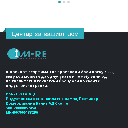
Центар за вашиот дом
Широкиот асортиман на производи брои преку 5.000,
меѓу кои можете да одлучувате и помеѓу едни од
најквалитетните светски брендови во своите
индустриски гранки.
ИМ-РЕ КОМ А.Џ
Индустриска зона-наплатна рампа, Гостивар
Комерцијална Банка АД Скопје
300120000057454
МК4007005133296