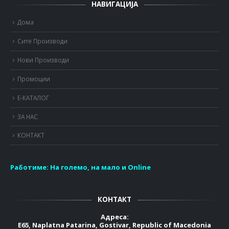
НАВИГАЦИЈА
Дома
Сите Производи
Нови Производи
Промоции
Е-КАТАЛОГ
ЗА НАС
КОНТАКТ
Работиме:
На големо, на мало и Online
КОНТАКТ
Адреса:
E65, Naplatna Patarina, Gostivar, Republic of Macedonia