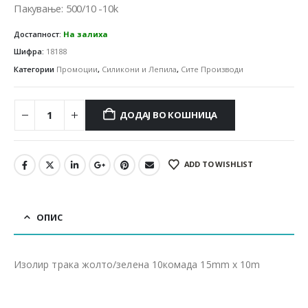
180.00 ден.
147.00 ден.
Пакување: 500/10 -10k
Достапност:
На залиха
Шифра:
18188
Категории
Промоции
,
Силикони и Лепила
,
Сите Производи
ДОДАЈ ВО КОШНИЦА
ADD TO WISHLIST
ОПИС
Изолир трака жолто/зелена 10комада 15mm x 10m