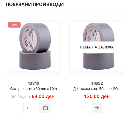
ПОВРЗАНИ ПРОИЗВОДИ
-16%
НЕМА НА ЗАЛИХА
14352
10189
mm x 10m
Дак трака сива 50mm x 20m
Дуплофан трака со 
48mm X 10m
nal
Current
0
ден
120.00
ден
price
Origin
158.0
188.00
ден
is:
price
0 ден.
64.00 ден.
was:
188.00