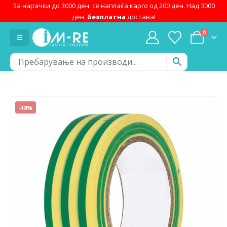
За нарачки до 3000 ден. се наплаќа карго од 200 ден. Над 3000
ден.
безплатна
достава!
0
-18%