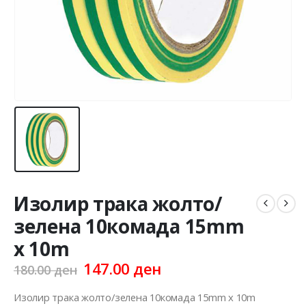
Изолир трака жолто/
зелена 10комада 15mm
x 10m
Original
Current
147.00
ден
180.00
ден
price
price
was:
is:
Изолир трака жолто/зелена 10комада 15mm x 10m