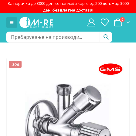
За нарачки до 3000 ден. се наплаќа карго од 200 ден. Над 3000
ден.
безплатна
достава!
0
-30%