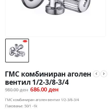
ГМС комбиниран аголен
вентил 1/2-3/8-3/4
Original
Current
686.00
ден
980.00
ден
price
price
was:
is:
ГМС комбиниран аголен вентил 1/2-3/8-3/4
980.00 ден.
686.00 ден.
Паковање: 50/1 -1k