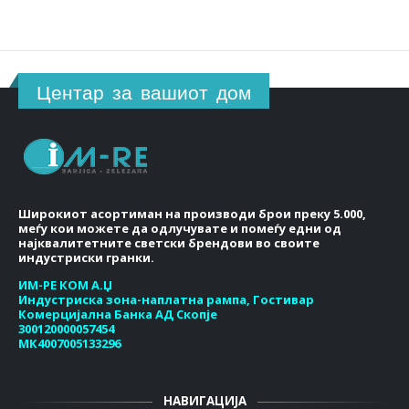
Центар за вашиот дом
Широкиот асортиман на производи брои преку 5.000,
меѓу кои можете да одлучувате и помеѓу едни од
најквалитетните светски брендови во своите
индустриски гранки.
ИМ-РЕ КОМ А.Џ
Индустриска зона-наплатна рампа, Гостивар
Комерцијална Банка АД Скопје
300120000057454
МК4007005133296
НАВИГАЦИЈА