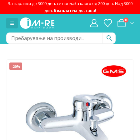
За нарачки до 3000 ден. се наплаќа карго од 200 ден. Над 3000
ден.
безплатна
достава!
0
-20%