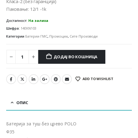
Класа-2 (без гаранција)
Паковање: 12/1 -1k
Достапност:
На залиха
Шифра:
14EKN103
Категории
Батерии ГМС
,
Промоции
,
Сите Производи
ДОДАЈ ВО КОШНИЦА
ADD TO WISHLIST
ОПИС
Батерија за туш без црево POLO
Ф35