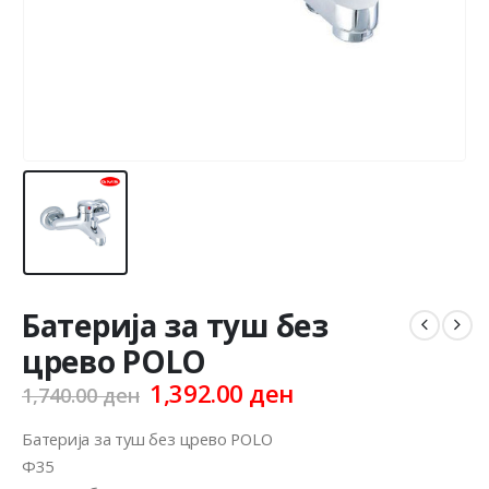
Батерија за туш без
црево POLO
Original
Current
1,392.00
ден
1,740.00
ден
price
price
was:
is:
Батерија за туш без црево POLO
1,740.00 ден.
1,392.00 ден.
Ф35