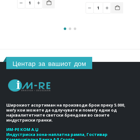
6.00 ден.
5,380.00 ден.
is:
3,766.00 ден.
Центар за вашиот дом
Широкиот асортиман на производи брои преку 5.000,
меѓу кои можете да одлучувате и помеѓу едни од
најквалитетните светски брендови во своите
индустриски гранки.
ИМ-РЕ КОМ А.Џ
Индустриска зона-наплатна рампа, Гостивар
Комерцијална Банка АД Скопје