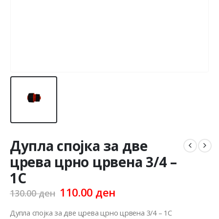
Дупла спојка за две
црева црно црвена 3/4 –
1C
Original
Current
110.00
ден
130.00
ден
price
price
was:
is:
Дупла спојка за две црева црно црвена 3/4 – 1C