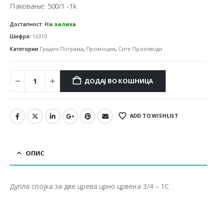
130.00 ден.
110.00 ден.
Паковање: 500/1 -1k
Достапност:
На залиха
Шифра:
16310
Категории
Граден Пограма
,
Промоции
,
Сите Производи
ДОДАЈ ВО КОШНИЦА
ADD TO WISHLIST
ОПИС
Дупла спојка за две црева црно црвена 3/4 – 1C