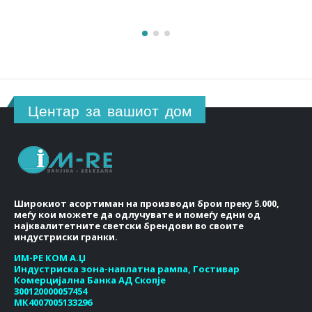
Центар за вашиот дом
Широкиот асортиман на производи брои преку 5.000,
меѓу кои можете да одлучувате и помеѓу едни од
најквалитетните светски брендови во своите
индустриски гранки.
ИМ-РЕ КОМ А.Џ
Индустриска зона-наплатна рампа, Гостивар
Комерцијална Банка АД Скопје
300120000057454
МК4007005133296