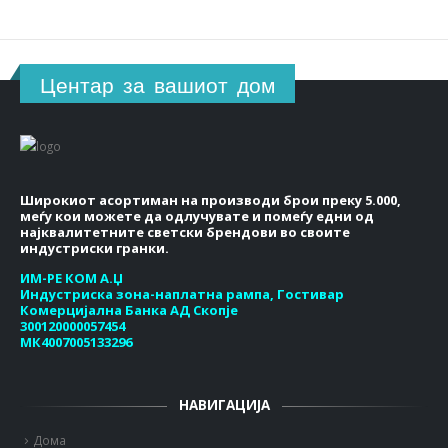
Центар за вашиот дом
Широкиот асортиман на производи брои преку 5.000,
меѓу кои можете да одлучувате и помеѓу едни од
најквалитетните светски брендови во своите
индустриски гранки.
ИМ-РЕ КОМ А.Џ
Индустриска зона-наплатна рампа, Гостивар
Комерцијална Банка АД Скопје
300120000057454
МК4007005133296
НАВИГАЦИЈА
Дома