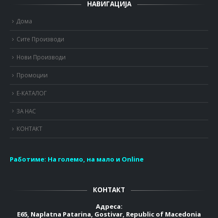
НАВИГАЦИЈА
Дома
Сите Производи
Нови Производи
Промоции
Е-КАТАЛОГ
ЗА НАС
КОНТАКТ
Работиме:
На големо, на мало и Online
КОНТАКТ
Адреса:
E65, Naplatna Patarina, Gostivar, Republic of Macedonia