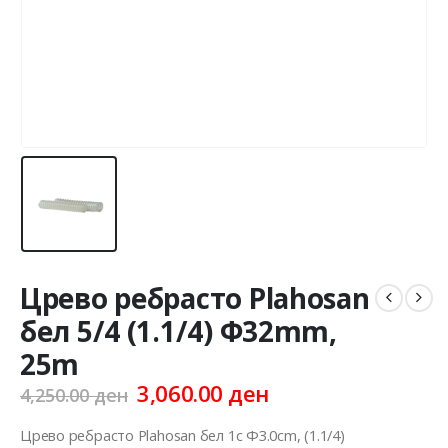
Црево ребрасто Plahosan
бел 5/4 (1.1/4) Ф32mm,
25m
Original
Current
3,060.00
ден
4,250.00
ден
price
price
was:
is:
Црево ребрасто Plahosan бел 1c Ф3.0cm, (1.1/4)