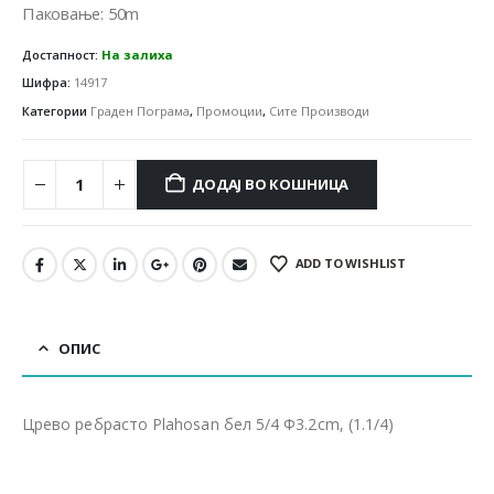
4,250.00 ден.
3,060.00 ден.
Паковање: 50m
Достапност:
На залиха
Шифра:
14917
Категории
Граден Пограма
,
Промоции
,
Сите Производи
ДОДАЈ ВО КОШНИЦА
ADD TO WISHLIST
ОПИС
Црево ребрасто Plahosan бел 5/4 Ф3.2cm, (1.1/4)