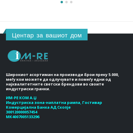
Центар за вашиот дом
Широкиот асортиман на производи брои преку 5.000,
меѓу кои можете да одлучувате и помеѓу едни од
најквалитетните светски брендови во своите
индустриски гранки.
ИМ-РЕ КОМ А.Џ
Индустриска зона-наплатна рампа, Гостивар
Комерцијална Банка АД Скопје
300120000057454
МК4007005133296