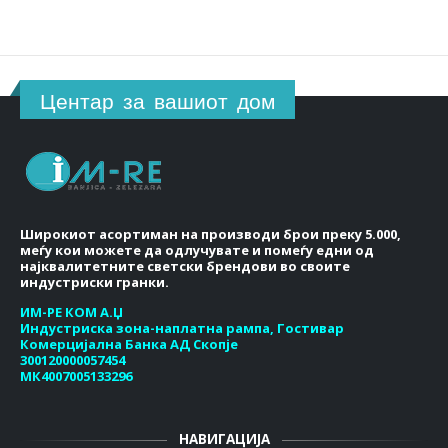
Центар за вашиот дом
Широкиот асортиман на производи брои преку 5.000,
меѓу кои можете да одлучувате и помеѓу едни од
најквалитетните светски брендови во своите
индустриски гранки.
ИМ-РЕ КОМ А.Џ
Индустриска зона-наплатна рампа, Гостивар
Комерцијална Банка АД Скопје
300120000057454
МК4007005133296
НАВИГАЦИЈА