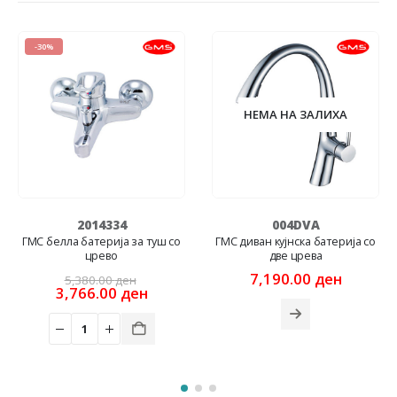
-30%
НЕМА НА ЗАЛИХА
2014334
004DVA
ГМС белла батерија за туш со
ГМС диван кујнска батерија со
црево
две црева
Original
7,190.00
ден
5,380.00
ден
nt
price
Current
3,766.00
ден
was:
price
0 ден.
5,380.00 ден.
is:
00 ден.
3,766.00 ден.