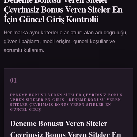
Çevrimsiz Bonus Veren Siteler En
İçin Güncel Giriş Kontrolü
Her marka aynı kriterlerle anlatılır: alan adı doğruluğu,
güvenli bağlantı, mobil erişim, güncel koşullar ve
sorumlu kullanım.
01
DENEME BONUSU VEREN SITELER ÇEVRIMSIZ BONUS
VEREN SITELER EN GIRIŞ · DENEME BONUSU VEREN
SITELER ÇEVRIMSIZ BONUS VEREN SITELER EN
GÜNCEL GIRIŞ
Deneme Bonusu Veren Siteler
Çevrimsiz Bonus Veren Siteler En