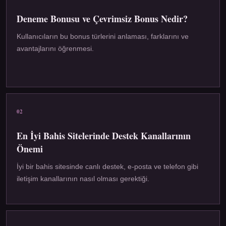
Deneme Bonusu ve Çevrimsiz Bonus Nedir?
Kullanıcıların bu bonus türlerini anlaması, farklarını ve
avantajlarını öğrenmesi.
02
En İyi Bahis Sitelerinde Destek Kanallarının
Önemi
İyi bir bahis sitesinde canlı destek, e-posta ve telefon gibi
iletişim kanallarının nasıl olması gerektiği.