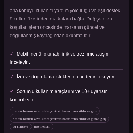
ana konuyu kullanıcı yardım yolculuğu ve eşit destek
ölçütleri üzerinden markalara bağla. Değişebilen
koşullar işlem öncesinde markanın güncel ve
doğrulanmış kaynağından okunmalıdır.
Mobil menü, okunabilirlik ve gezinme akışını
inceleyin.
İzin ve doğrulama isteklerinin nedenini okuyun.
Sorumlu kullanım araçlarını ve 18+ uyarısını
kontrol edin.
deneme bonusu veren siteler çevrimsiz bonus veren siteler en giriş
deneme bonusu veren siteler çevrimsiz bonus veren siteler en güncel giriş
ssl kontrolü
mobil erişim