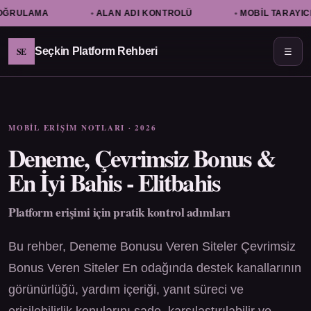
LAMA
ALAN ADI KONTROLÜ
MOBIL TARAYICI UY
Seçkin Platform Rehberi
SE
☰
MOBIL ERIŞIM NOTLARI · 2026
Deneme, Çevrimsiz Bonus &
En İyi Bahis - Elitbahis
Platform erişimi için pratik kontrol adımları
Bu rehber, Deneme Bonusu Veren Siteler Çevrimsiz
Bonus Veren Siteler En odağında destek kanallarının
görünürlüğü, yardım içeriği, yanıt süreci ve