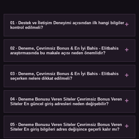
01 · Destek ve İletişim Deneyimi açısından ilk hangi bilgiler
+
kontrol edilmeli?
Destek kanallarının görünürlüğü, yardım içeriği, yanıt
02 · Deneme, Çevrimsiz Bonus & En İyi Bahis - Elitbahis
+
araştırmasında bu makale açısı neden önemlidir?
süreci ve erişilebilirlik birlikte değerlendirilmelidir. Tek
bir işaret veya tanıtım cümlesi yerine koşullar
Kullanıcının amacı yalnız bağlantıya ulaşmak değil,
doğrulanabilir kaynaklardan okunmalıdır.
03 · Deneme, Çevrimsiz Bonus & En İyi Bahis - Elitbahis
+
seçerken nelere dikkat edilmeli?
işlem öncesinde riskleri ve değişebilen koşulları
anlamaktır. Bu nedenle Destek ve İletişim Deneyimi
Güncel alan adı, bağlantı güvenliği, açık kullanım
başlığı karar sürecine ayrı bir kontrol katmanı ekler.
04 · Deneme Bonusu Veren Siteler Çevrimsiz Bonus Veren
+
Siteler En güncel giriş adresleri neden değişebilir?
koşulları, destek kanalları ve ödeme kuralları birlikte
değerlendirilmelidir. Tek bir işarete dayanmak yerine
Alan adı ve erişim koşulları zaman içinde değişebilir.
bilgiler resmî kaynaklardan doğrulanmalıdır.
05 · Deneme Bonusu Veren Siteler Çevrimsiz Bonus Veren
+
Siteler En giriş bilgileri adres değişince geçerli kalır mı?
Eski bağlantılar yerine güncel adresi, HTTPS