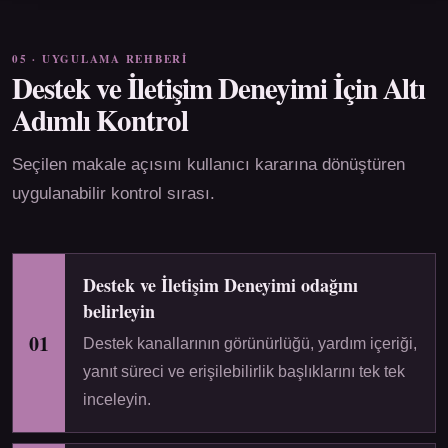
05 · UYGULAMA REHBERİ
Destek ve İletişim Deneyimi İçin Altı
Adımlı Kontrol
Seçilen makale açısını kullanıcı kararına dönüştüren
uygulanabilir kontrol sırası.
Destek ve İletişim Deneyimi odağını
belirleyin
01
Destek kanallarının görünürlüğü, yardım içeriği,
yanıt süreci ve erişilebilirlik başlıklarını tek tek
inceleyin.