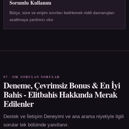
Sorumlu Kullanım
Bütçe, süre ve erişim sınırları belirlemek riskli davranışları
azaltmaya yardımcı olur.
07 · SIK SORULAN SORULAR
Deneme, Çevrimsiz Bonus & En İyi
Bahis - Elitbahis Hakkında Merak
Edilenler
Destek ve İletişim Deneyimi ve ana arama niyetiyle ilgili
sorular tek bölümde yanıtlanır.