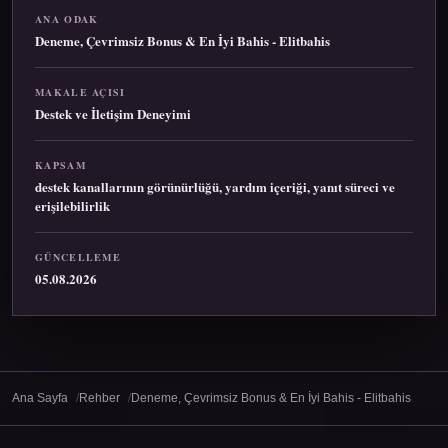
ANA ODAK
Deneme, Çevrimsiz Bonus & En İyi Bahis - Elitbahis
MAKALE AÇISI
Destek ve İletişim Deneyimi
KAPSAM
destek kanallarının görünürlüğü, yardım içeriği, yanıt süreci ve
erişilebilirlik
GÜNCELLEME
05.08.2026
Ana Sayfa
Rehber
Deneme, Çevrimsiz Bonus & En İyi Bahis - Elitbahis