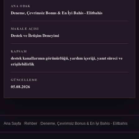
ANA ODAK
Deneme, Çevrimsiz Bonus & En İyi Bahis - Elitbahis
MAKALE AÇISI
Destek ve İletişim Deneyimi
KAPSAM
destek kanallarının görünürlüğü, yardım içeriği, yanıt süreci ve
erişilebilirlik
GÜNCELLEME
05.08.2026
Ana Sayfa
Rehber
Deneme, Çevrimsiz Bonus & En İyi Bahis - Elitbahis