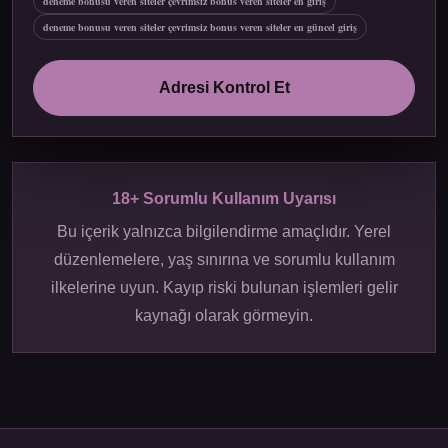
deneme bonusu veren siteler çevrimsiz bonus veren siteler en giriş
deneme bonusu veren siteler çevrimsiz bonus veren siteler en güncel giriş
Adresi Kontrol Et
18+ Sorumlu Kullanım Uyarısı
Bu içerik yalnızca bilgilendirme amaçlıdır. Yerel
düzenlemelere, yaş sınırına ve sorumlu kullanım
ilkelerine uyun. Kayıp riski bulunan işlemleri gelir
kaynağı olarak görmeyin.