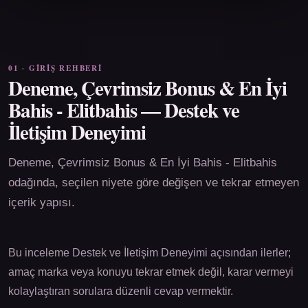
01 · GİRİŞ REHBERİ
Deneme, Çevrimsiz Bonus & En İyi
Bahis - Elitbahis — Destek ve
İletişim Deneyimi
Deneme, Çevrimsiz Bonus & En İyi Bahis - Elitbahis
odağında, seçilen niyete göre değişen ve tekrar etmeyen
içerik yapısı.
Bu inceleme Destek ve İletişim Deneyimi açısından ilerler;
amaç marka veya konuyu tekrar etmek değil, karar vermeyi
kolaylaştıran sorulara düzenli cevap vermektir.