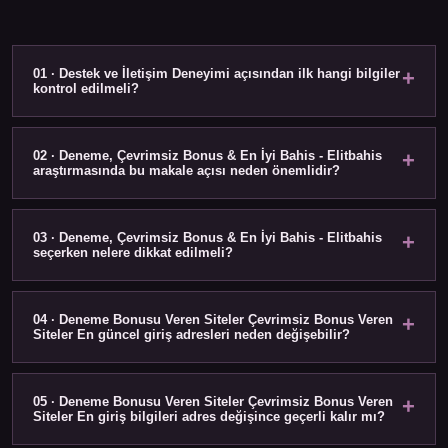
01 · Destek ve İletişim Deneyimi açısından ilk hangi bilgiler
+
kontrol edilmeli?
Destek kanallarının görünürlüğü, yardım içeriği, yanıt
02 · Deneme, Çevrimsiz Bonus & En İyi Bahis - Elitbahis
+
araştırmasında bu makale açısı neden önemlidir?
süreci ve erişilebilirlik birlikte değerlendirilmelidir. Tek
bir işaret veya tanıtım cümlesi yerine koşullar
Kullanıcının amacı yalnız bağlantıya ulaşmak değil,
doğrulanabilir kaynaklardan okunmalıdır.
03 · Deneme, Çevrimsiz Bonus & En İyi Bahis - Elitbahis
+
seçerken nelere dikkat edilmeli?
işlem öncesinde riskleri ve değişebilen koşulları
anlamaktır. Bu nedenle Destek ve İletişim Deneyimi
Güncel alan adı, bağlantı güvenliği, açık kullanım
başlığı karar sürecine ayrı bir kontrol katmanı ekler.
04 · Deneme Bonusu Veren Siteler Çevrimsiz Bonus Veren
+
Siteler En güncel giriş adresleri neden değişebilir?
koşulları, destek kanalları ve ödeme kuralları birlikte
değerlendirilmelidir. Tek bir işarete dayanmak yerine
Alan adı ve erişim koşulları zaman içinde değişebilir.
bilgiler resmî kaynaklardan doğrulanmalıdır.
05 · Deneme Bonusu Veren Siteler Çevrimsiz Bonus Veren
+
Siteler En giriş bilgileri adres değişince geçerli kalır mı?
Eski bağlantılar yerine güncel adresi, HTTPS