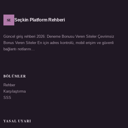
Seçkin Platform Rehberi
SE
Güncel giriş rehberi 2026: Deneme Bonusu Veren Siteler Çevrimsiz
Bonus Veren Siteler En için adres kontrolü, mobil erişim ve güvenli
bağlantı notlarını…
BÖLÜMLER
Rehber
Karşılaştırma
SSS
YASAL UYARI