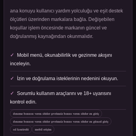
ana konuyu kullanıcı yardım yolculuğu ve eşit destek
ölçütleri üzerinden markalara bağla. Değişebilen
koşullar işlem öncesinde markanın güncel ve
doğrulanmış kaynağından okunmalıdır.
Mobil menü, okunabilirlik ve gezinme akışını
inceleyin.
İzin ve doğrulama isteklerinin nedenini okuyun.
Sorumlu kullanım araçlarını ve 18+ uyarısını
kontrol edin.
deneme bonusu veren siteler çevrimsiz bonus veren siteler en giriş
deneme bonusu veren siteler çevrimsiz bonus veren siteler en güncel giriş
ssl kontrolü
mobil erişim