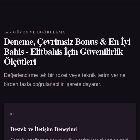
06 · GÜVEN VE DOĞRULAMA
Deneme, Çevrimsiz Bonus & En İyi
Bahis - Elitbahis İçin Güvenilirlik
Ölçütleri
Değerlendirme tek bir rozet veya teknik terim yerine
birden fazla doğrulanabilir işarete dayanır.
01
Destek ve İletişim Deneyimi