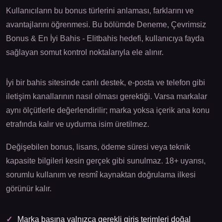
Kullanıcıların bu bonus türlerini anlaması, farklarını ve
avantajlarını öğrenmesi. Bu bölümde Deneme, Çevrimsiz
Bonus & En İyi Bahis - Elitbahis hedefi, kullanıcıya fayda
sağlayan somut kontrol noktalarıyla ele alınır.
İyi bir bahis sitesinde canlı destek, e-posta ve telefon gibi
iletişim kanallarının nasıl olması gerektiği. Varsa markalar
aynı ölçütlerle değerlendirilir; marka yoksa içerik ana konu
etrafında kalır ve uydurma isim üretilmez.
Değişebilen bonus, lisans, ödeme süresi veya teknik
kapasite bilgileri kesin gerçek gibi sunulmaz. 18+ uyarısı,
sorumlu kullanım ve resmî kaynaktan doğrulama ilkesi
görünür kalır.
Marka başına yalnızca gerekli giriş terimleri doğal