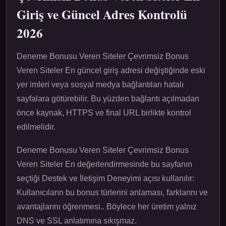
Giriş ve Güncel Adres Kontrolü
2026
Deneme Bonusu Veren Siteler Çevrimsiz Bonus
Veren Siteler En güncel giriş adresi değiştiğinde eski
yer imleri veya sosyal medya bağlantıları hatalı
sayfalara götürebilir. Bu yüzden bağlantı açılmadan
önce kaynak, HTTPS ve final URL birlikte kontrol
edilmelidir.
Deneme Bonusu Veren Siteler Çevrimsiz Bonus
Veren Siteler En değerlendirmesinde bu sayfanın
seçtiği Destek ve İletişim Deneyimi açısı kullanılır:
Kullanıcıların bu bonus türlerini anlaması, farklarını ve
avantajlarını öğrenmesi.. Böylece her üretim yalnız
DNS ve SSL anlatımına sıkışmaz.