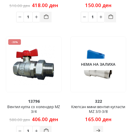
Original
Current
418.00
ден
150.00
ден
510.00
ден
price
price
was:
is:
510.00 ден.
418.00 ден.
-30%
НЕМА НА ЗАЛИХА
13796
322
Вентил кугла со холендер MZ
Клепсан мини вентил кугласти
3/4
MZ 3/3-3/8
Original
Current
406.00
ден
165.00
ден
580.00
ден
price
price
was:
is: