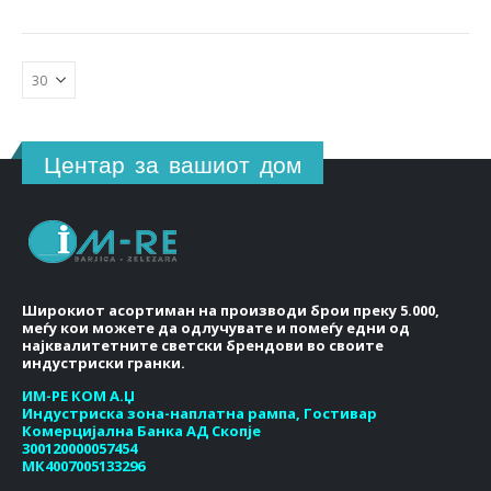
Центар за вашиот дом
Широкиот асортиман на производи брои преку 5.000,
меѓу кои можете да одлучувате и помеѓу едни од
најквалитетните светски брендови во своите
индустриски гранки.
ИМ-РЕ КОМ А.Џ
Индустриска зона-наплатна рампа, Гостивар
Комерцијална Банка АД Скопје
300120000057454
МК4007005133296