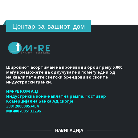
Центар за вашиот дом
Широкиот асортиман на производи брои преку 5.000,
меѓу кои можете да одлучувате и помеѓу едни од
најквалитетните светски брендови во своите
индустриски гранки.
ИМ-РЕ КОМ А.Џ
Индустриска зона-наплатна рампа, Гостивар
Комерцијална Банка АД Скопје
300120000057454
МК4007005133296
НАВИГАЦИЈА