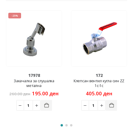
НЕМА НА ЗАЛИХА
172
328
Клепсан вентил кугла син ZZ
Клепсан вентил кугла со
1c-1c
холендер MZ 3/4-3/4
rrent
405.00
ден
428.00
ден
ice
5.00 ден.