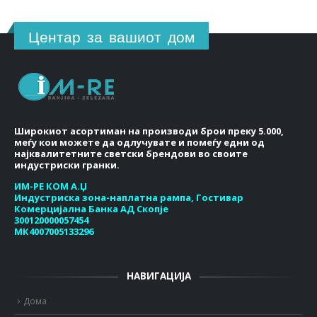
Центар за вашиот дом
Широкиот асортиман на производи брои преку 5.000,
меѓу кои можете да одлучувате и помеѓу едни од
најквалитетните светски брендови во своите
индустриски гранки.
ИМ-РЕ КОМ А.Џ
Индустриска зона-наплатна рампа, Гостивар
Комерцијална Банка АД Скопје
300120000057454
МК4007005133296
НАВИГАЦИЈА
Дома