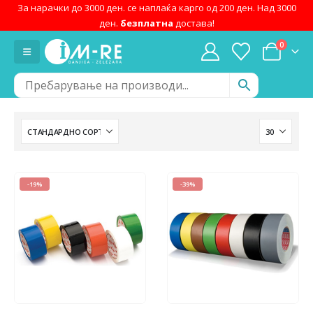
За нарачки до 3000 ден. се наплаќа карго од 200 ден. Над 3000
ден.
безплатна
достава!
0
-19%
-39%