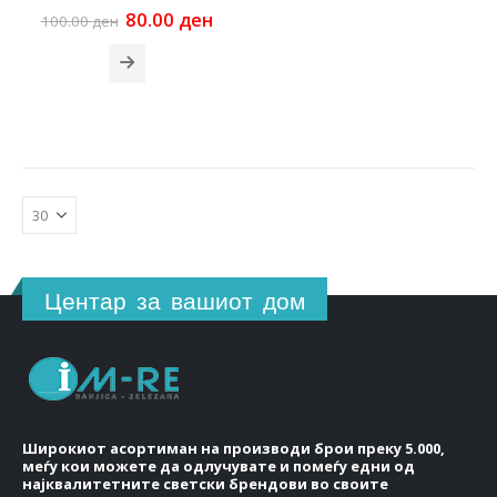
Original
Current
80.00
ден
100.00
ден
price
price
was:
is:
100.00 ден.
80.00 ден.
Центар за вашиот дом
Широкиот асортиман на производи брои преку 5.000,
меѓу кои можете да одлучувате и помеѓу едни од
најквалитетните светски брендови во своите