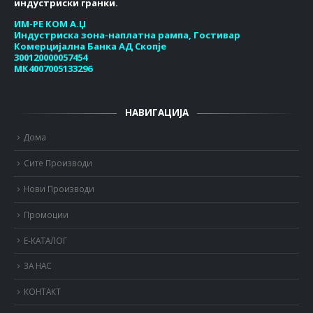
индустриски гранки.
ИМ-РЕ КОМ А.Џ
Индустриска зона-наплатна рампа, Гостивар
Комерцијална Банка АД Скопје
300120000057454
МК4007005133296
НАВИГАЦИЈА
Дома
Сите Производи
Нови Производи
Промоции
Е-КАТАЛОГ
ЗА НАС
КОНТАКТ