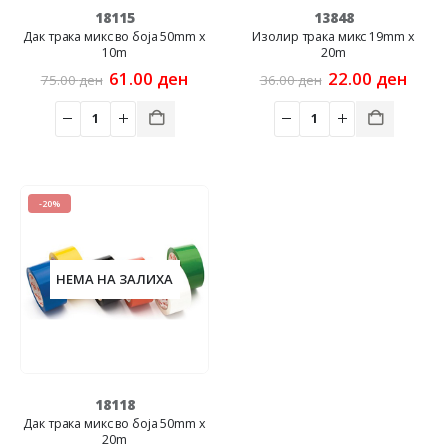
18115
13848
Дак трака микс во боја 50mm x
Изолир трака микс 19mm x
10m
20m
Original
Current
Original
Curr
61.00
ден
22.00
ден
75.00
ден
36.00
ден
price
price
price
price
was:
is:
was:
is:
75.00 ден.
61.00 ден.
36.00 ден.
22.00
-20%
НЕМА НА ЗАЛИХА
18118
Дак трака микс во боја 50mm x
20m