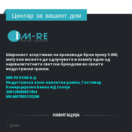
Центар за вашиот дом
Широкиот асортиман на производи брои преку 5.000,
меѓу кои можете да одлучувате и помеѓу едни од
најквалитетните светски брендови во своите
индустриски гранки.
ИМ-РЕ КОМ А.Џ
Индустриска зона-наплатна рампа, Гостивар
Комерцијална Банка АД Скопје
300120000057454
МК4007005133296
НАВИГАЦИЈА
Дома