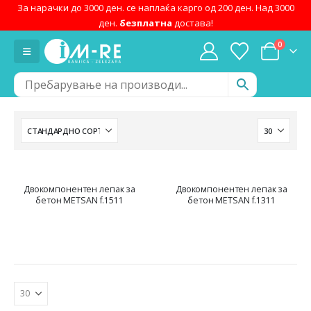
За нарачки до 3000 ден. се наплаќа карго од 200 ден. Над 3000
ден.
безплатна
достава!
0
Двокомпонентен лепак за
Двокомпонентен лепак за
бетон METSAN f.1511
бетон METSAN f.1311