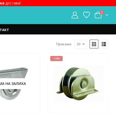
на
достава!
0
ТАКТ
Прикажи:
-14%
МА НА ЗАЛИХА