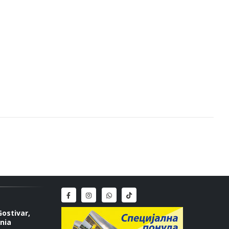
Gostivar,
nia