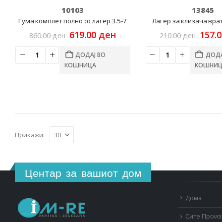
10103
13845
Гума комплет полно со лагер 3.5-7
Лагер за клизача вр
Original
Current
Origi
619.00
ден
157.
860.00
ден
210.00
ден
price
price
price
was:
is:
was:
ДОДАЈ ВО
ДОДА
860.00 ден.
619.00 ден.
210.0
КОШНИЦА
КОШНИЦ
Прикажи:
Центар за вашиот дом
Дома
Сите Прои