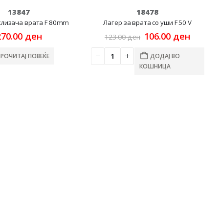
13847
18478
клизача врата F 80mm
Лагер за врата со уши F 50 V
Original
Curren
270.00
ден
106.00
ден
123.00
ден
price
price
was:
is:
ПРОЧИТАЈ ПОВЕЌЕ
ДОДАЈ ВО
123.00 ден.
106.00
КОШНИЦА