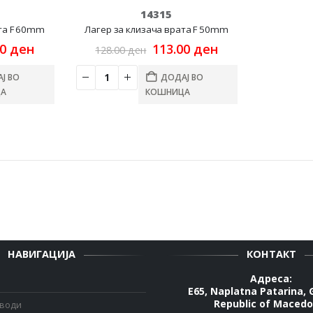
14315
ата F 60mm
Лагер за клизача врата F 50mm
nal
Current
Original
Current
00
ден
113.00
ден
128.00
ден
price
price
price
is:
was:
is:
Ј ВО
ДОДАЈ ВО
0 ден.
157.00 ден.
128.00 ден.
113.00 ден.
А
КОШНИЦА
НАВИГАЦИЈА
КОНТАКТ
Адреса:
E65, Naplatna Patarina, 
Republic of Macedo
зводи