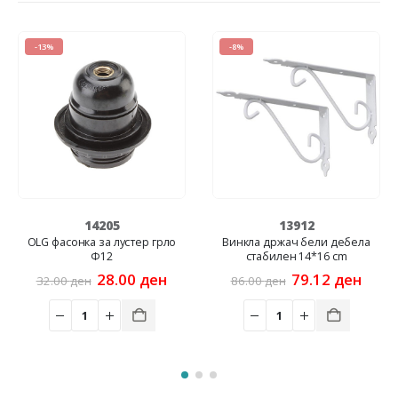
-13%
-8%
14205
13912
OLG фасонка за лустер грло
Винкла држач бели дебела
Ф12
стабилен 14*16 cm
ent
Original
Current
Original
Curre
28.00
ден
79.12
ден
32.00
ден
86.00
ден
price
price
price
price
was:
is:
was:
is:
 ден.
32.00 ден.
28.00 ден.
86.00 ден.
79.12 