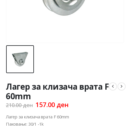
Лагер за клизача врата F
60mm
Original
Current
157.00
ден
210.00
ден
price
price
was:
is:
Лагер за клизача врата F 60mm
210.00 ден.
157.00 ден.
Паковање: 30/1 -1k