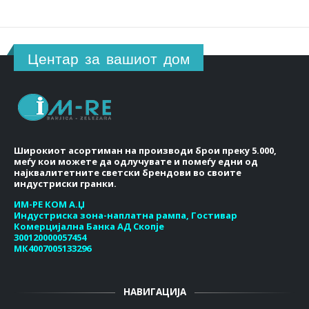
Центар за вашиот дом
Широкиот асортиман на производи брои преку 5.000,
меѓу кои можете да одлучувате и помеѓу едни од
најквалитетните светски брендови во своите
индустриски гранки.
ИМ-РЕ КОМ А.Џ
Индустриска зона-наплатна рампа, Гостивар
Комерцијална Банка АД Скопје
300120000057454
МК4007005133296
НАВИГАЦИЈА