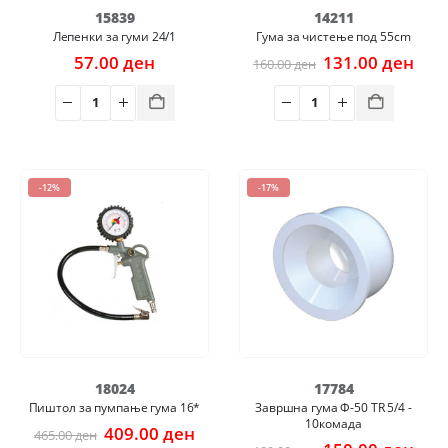
15839
14211
Лепенки за гуми 24/1
Гума за чистење под 55cm
Original
Cur
57.00
ден
131.00
ден
160.00
ден
price
pric
was:
is:
160.00 ден.
131.
-12%
-17%
18024
17784
Пиштол за пумпање гума 16*
Завршна гума Ф-50 TR 5/4 -
10комада
Original
Current
409.00
ден
465.00
ден