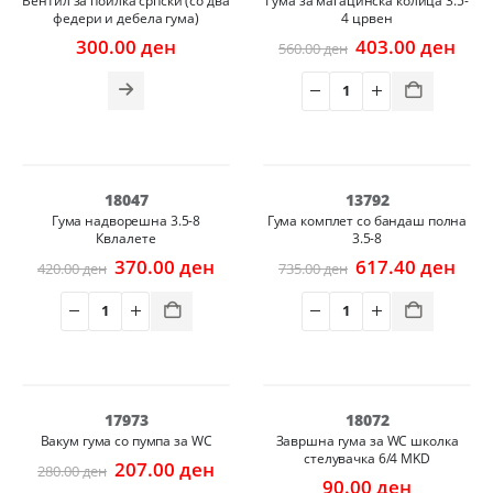
Вентил за поилка српски (со два
Гума за магацинска колица 3.5-
федери и дебела гума)
4 црвен
Original
Cur
300.00
ден
403.00
ден
560.00
ден
price
pric
was:
is:
560.00 ден.
403.
-12%
-16%
18047
13792
Гума надворешна 3.5-8
Гума комплет со бандаш полна
Квлалете
3.5-8
Original
Current
Original
Cur
370.00
ден
617.40
ден
420.00
ден
735.00
ден
price
price
price
pric
was:
is:
was:
is:
420.00 ден.
370.00 ден.
735.00 ден.
617.
-26%
17973
18072
Вакум гума со пумпа за WC
Завршна гума за WC школка
стелувачка 6/4 MKD
Original
Current
207.00
ден
280.00
ден
price
price
90.00
ден