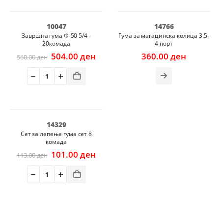
НЕМА НА ЗАЛИХА
-10%
10047
14766
Завршна гума Ф-50 5/4 -
Гума за магацинска колица 3.5-
20комада
4 порт
Original
Current
504.00
ден
360.00
ден
560.00
ден
price
price
was:
is:
560.00 ден.
504.00 ден.
-11%
14329
Сет за лепење гума сет 8
комадa
Original
Current
101.00
ден
113.00
ден
price
price
was:
is:
113.00 ден.
101.00 ден.