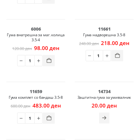
-18%
-12%
6006
11661
Гума внатрешна за маг. колица
Гума надворешна 3.5-8
3.5-4
Original
Cur
218.00
ден
248.00
ден
Original
Current
price
pric
98.00
ден
120.00
ден
price
price
was:
is:
was:
is:
248.00 ден.
218.
120.00 ден.
98.00 ден.
НЕМА НА ЗАЛИХА
-29%
11659
14734
Гума комплет со бандаш 3.5-8
Заштитна гума за умивалник
Original
Current
483.00
ден
20.00
ден
680.00
ден
price
price
was:
is:
680.00 ден.
483.00 ден.
НЕМА НА ЗАЛИХА