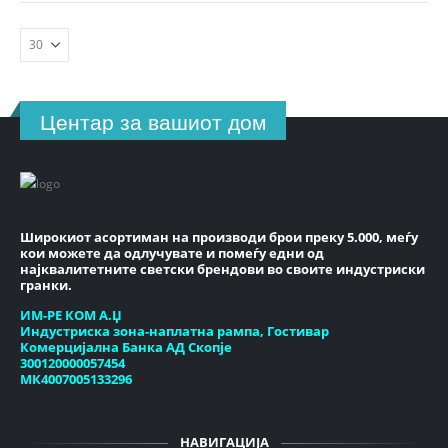
Центар за вашиот дом
Широкиот асортиман на производи брои преку 5.000, меѓу
кои можете да одлучувате и помеѓу едни од
најквалитетните светски брендови во своите индустриски
гранки.
ИМ-РЕ КОМ А.Џ
Индустриска зона-наплатна рампа, Гостивар
Комерцијална Банка АД Скопје
300120000057454
МК4007005133296
НАВИГАЦИЈА