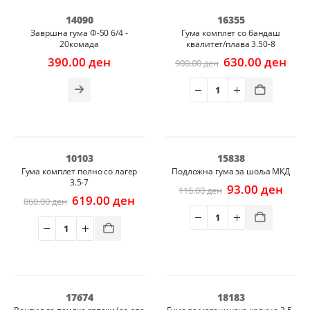
-30%
14090
16355
НОВО
Завршна гума Ф-50 6/4 -
Гума комплет со бандаш
20комада
квалитет/плава 3.50-8
Original
Cur
390.00
ден
630.00
ден
900.00
ден
price
pric
was:
is:
900.00 ден.
630.
-28%
-20%
10103
15838
Гума комплет полно со лагер
Подложна гума за шоља МКД
3.5-7
Original
Curr
93.00
ден
116.00
ден
Original
Current
price
pric
619.00
ден
860.00
ден
price
price
was:
is:
was:
is:
116.00 ден.
93.0
860.00 ден.
619.00 ден.
НЕМА НА ЗАЛИХА
-28%
17674
18183