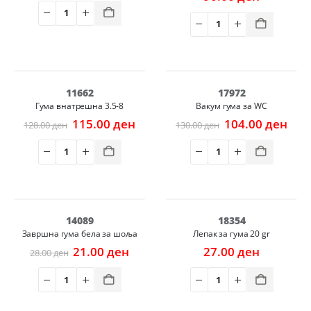
was:
is:
280.00 ден.
207.00 ден.
-10%
-20%
11662
17972
Гума внатрешна 3.5-8
Вакум гума за WC
Original
Current
Original
Cur
115.00
ден
104.00
ден
128.00
ден
130.00
ден
price
price
price
pric
was:
is:
was:
is:
128.00 ден.
115.00 ден.
130.00 ден.
104.
-25%
14089
18354
Завршна гума бела за шоља
Лепак за гума 20 gr
Original
Current
21.00
ден
27.00
ден
28.00
ден
price
price
was:
is:
28.00 ден.
21.00 ден.