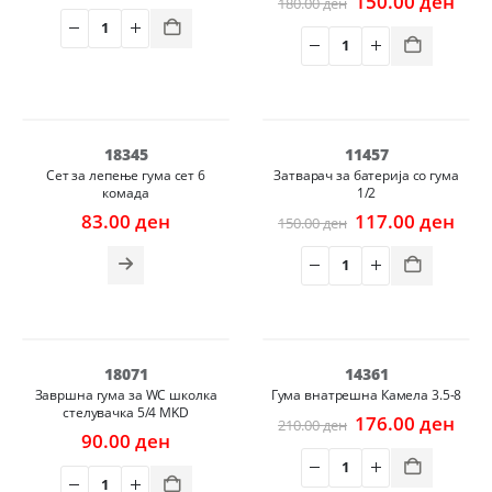
price
price
Original
Cur
150.00
ден
180.00
ден
was:
is:
price
pric
465.00 ден.
409.00 ден.
was:
is:
180.00 ден.
150.
НЕМА НА ЗАЛИХА
-22%
18345
11457
Сет за лепење гума сет 6
Затварач за батерија со гума
комада
1/2
Original
Cur
83.00
ден
117.00
ден
150.00
ден
price
pric
was:
is:
150.00 ден.
117.
-16%
18071
14361
Завршна гума за WC школка
Гума внатрешна Камела 3.5-8
стелувачка 5/4 MKD
Original
Cur
176.00
ден
210.00
ден
price
pric
90.00
ден
was:
is:
210.00 ден.
176.