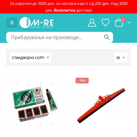
За нарачки до 3000 ден. се наплаќа карго од 200 ден. Над 3000
ден.
безплатна
достава!
0
-18%