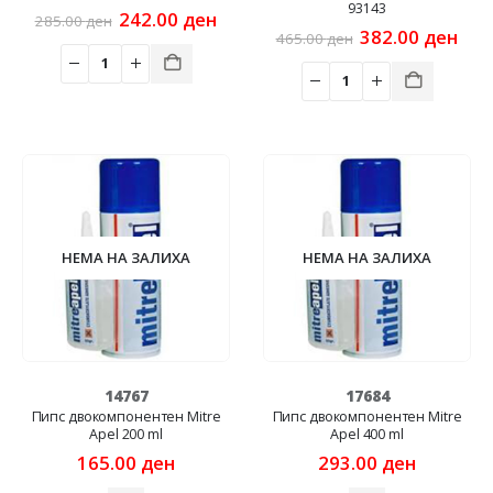
93143
Original
Current
242.00
ден
285.00
ден
price
price
Original
Cur
382.00
ден
465.00
ден
was:
is:
price
pric
285.00 ден.
242.00 ден.
was:
is:
465.00 ден.
382
НЕМА НА ЗАЛИХА
НЕМА НА ЗАЛИХА
14767
17684
Пипс двокомпонентен Mitre
Пипс двокомпонентен Mitre
Apel 200 ml
Apel 400 ml
165.00
ден
293.00
ден