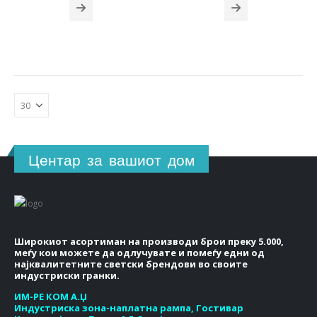
Центар за вашиот дом
Широкиот асортиман на производи брои преку 5.000,
меѓу кои можете да одлучувате и помеѓу едни од
најквалитетните светски брендови во своите
индустриски гранки.
ИМ-РЕ КОМ А.Џ
Индустриска зона-наплатна рампа, Гостивар