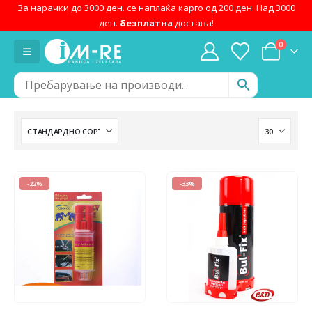
За нарачки до 3000 ден. се наплаќа карго од 200 ден. Над 3000
ден.
безплатна
достава!
0
-22%
-33%