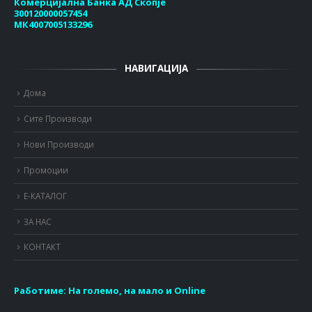
Комерцијална Банка АД Скопје
300120000057454
МК4007005133296
НАВИГАЦИЈА
Дома
Сите Производи
Нови Производи
Промоции
Е-КАТАЛОГ
ЗА НАС
КОНТАКТ
Работиме:
На големо, на мало и Online