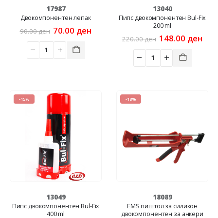
17987
13040
Двокомпонентен лепак
Пипс двокомпонентен Bul-Fix
200 ml
Original
Current
70.00
ден
90.00
ден
price
price
Original
Cur
148.00
ден
220.00
ден
was:
is:
price
pric
90.00 ден.
70.00 ден.
was:
is:
220.00 ден.
148
-15%
-18%
13049
18089
Пипс двокомпонентен Bul-Fix
EMS пиштол за силикон
400 ml
двокомпонентен за анкери