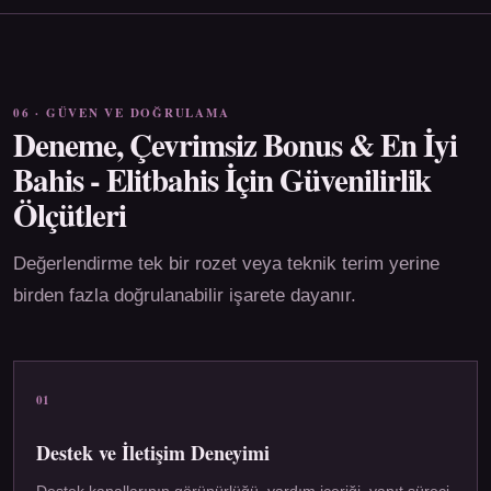
06 · GÜVEN VE DOĞRULAMA
Deneme, Çevrimsiz Bonus & En İyi
Bahis - Elitbahis İçin Güvenilirlik
Ölçütleri
Değerlendirme tek bir rozet veya teknik terim yerine
birden fazla doğrulanabilir işarete dayanır.
01
Destek ve İletişim Deneyimi