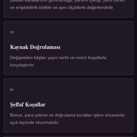
Destek kanallarının görünürlüğü, yardım içeriği, yanıt süreci
ve erişilebilirlik birlikte ve aynı ölçütlerle değerlendirilir.
02
Kaynak Doğrulaması
Değişebilen bilgiler yayın tarihi ve resmî koşullarla
karşılaştırılır.
03
Şeffaf Koşullar
Bonus, para çekme ve doğrulama kuralları işlem öncesinde
açık biçimde okunmalıdır.