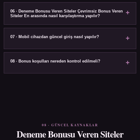
sertifikasını ve kaynağı birlikte doğrulayın.
Alan adı değişikliği çoğu durumda kullanıcı hesabını
06 · Deneme Bonusu Veren Siteler Çevrimsiz Bonus Veren
+
Siteler En arasında nasıl karşılaştırma yapılır?
değiştirmez; ancak giriş yapmadan önce doğru ve
resmî bağlantıda olduğunuzu kontrol edin.
Arayüz, destek, ödeme kuralları, sorumlu kullanım
07 · Mobil cihazdan güncel giriş nasıl yapılır?
+
araçları ve güncel koşullar aynı kriterlerle
karşılaştırılmalıdır.
Mobil tarayıcı üzerinden güncel adres açılabilir. Adres
08 · Bonus koşulları nereden kontrol edilmeli?
+
çubuğundaki alan adını ve HTTPS göstergesini
kontrol edin; bilinmeyen APK veya profil dosyalarını
Bonus oranları ve çevrim koşulları değişebileceği için
yüklemeyin.
güncel kampanya sayfası ve kullanım şartları esas
alınmalıdır. Bu sayfa doğrulanmamış oran veya kesin
kazanç vaadi üretmez.
08 · GÜNCEL KAYNAKLAR
Deneme Bonusu Veren Siteler