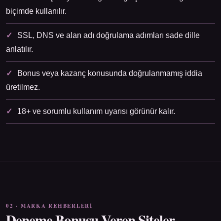
biçimde kullanılır.
SSL, DNS ve alan adı doğrulama adımları sade dille
anlatılır.
Bonus veya kazanç konusunda doğrulanmamış iddia
üretilmez.
18+ ve sorumlu kullanım uyarısı görünür kalır.
02 · MARKA REHBERLERİ
Deneme Bonusu Veren Siteler