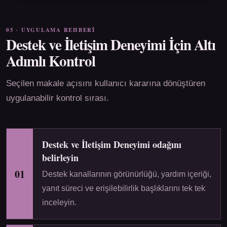
05 · UYGULAMA REHBERİ
Destek ve İletişim Deneyimi İçin Altı
Adımlı Kontrol
Seçilen makale açısını kullanıcı kararına dönüştüren
uygulanabilir kontrol sırası.
Destek ve İletişim Deneyimi odağını
belirleyin
01
Destek kanallarının görünürlüğü, yardım içeriği,
yanıt süreci ve erişilebilirlik başlıklarını tek tek
inceleyin.