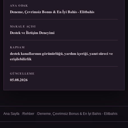
ANA ODAK
Deneme, Çevrimsiz Bonus & En İyi Bahis - Elitbahis
MAKALE AÇISI
Destek ve İletişim Deneyimi
KAPSAM
destek kanallarının görünürlüğü, yardım içeriği, yanıt süreci ve
erişilebilirlik
GÜNCELLEME
05.08.2026
Ana Sayfa
Rehber
Deneme, Çevrimsiz Bonus & En İyi Bahis - Elitbahis