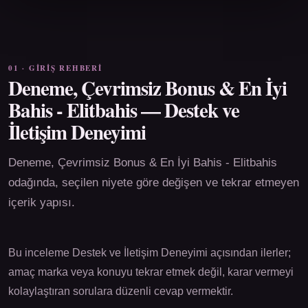
01 · GİRİŞ REHBERİ
Deneme, Çevrimsiz Bonus & En İyi
Bahis - Elitbahis — Destek ve
İletişim Deneyimi
Deneme, Çevrimsiz Bonus & En İyi Bahis - Elitbahis
odağında, seçilen niyete göre değişen ve tekrar etmeyen
içerik yapısı.
Bu inceleme Destek ve İletişim Deneyimi açısından ilerler;
amaç marka veya konuyu tekrar etmek değil, karar vermeyi
kolaylaştıran sorulara düzenli cevap vermektir.