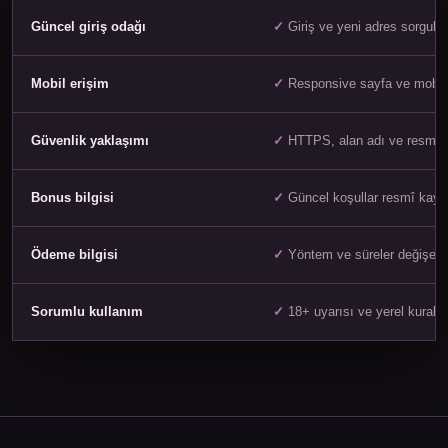
Güncel giriş odağı
✓
Giriş ve yeni adres sorguları
Mobil erişim
✓
Responsive sayfa ve mobil t
Güvenlik yaklaşımı
✓
HTTPS, alan adı ve resmî 
Bonus bilgisi
✓
Güncel koşullar resmî kayna
Ödeme bilgisi
✓
Yöntem ve süreler değişebil
Sorumlu kullanım
✓
18+ uyarısı ve yerel kurall