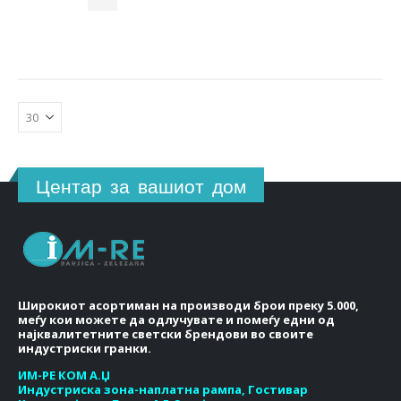
108.00 ден.
87.00 ден.
Центар за вашиот дом
Широкиот асортиман на производи брои преку 5.000,
меѓу кои можете да одлучувате и помеѓу едни од
најквалитетните светски брендови во своите
индустриски гранки.
ИМ-РЕ КОМ А.Џ
Индустриска зона-наплатна рампа, Гостивар