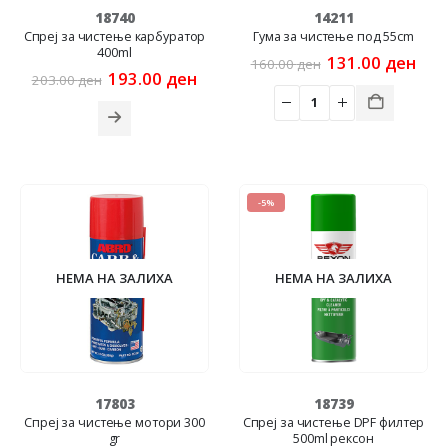
18740
14211
Спреј за чистење карбуратор
Гума за чистење под 55cm
400ml
Original
Cur
131.00
ден
160.00
ден
Original
Current
price
pric
193.00
ден
203.00
ден
price
price
was:
is:
was:
is:
160.00 ден.
131
203.00 ден.
193.00 ден.
-5%
НЕМА НА ЗАЛИХА
НЕМА НА ЗАЛИХА
17803
18739
Спреј за чистење мотори 300
Спреј за чистење DPF филтер
gr
500ml рексон