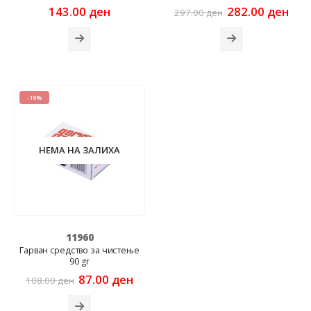
Original
Cur
143.00
ден
282.00
ден
297.00
ден
price
pric
was:
is:
297.00 ден.
282
-19%
НЕМА НА ЗАЛИХА
11960
Гарван средство за чистење
90 gr
Original
Current
87.00
ден
108.00
ден
price
price
was:
is: