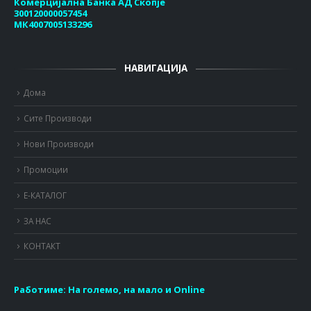
Комерцијална Банка АД Скопје
300120000057454
МК4007005133296
НАВИГАЦИЈА
Дома
Сите Производи
Нови Производи
Промоции
Е-КАТАЛОГ
ЗА НАС
КОНТАКТ
Работиме:
На големо, на мало и Online