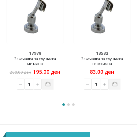
17978
13532
Закачалка за слушалка
Закачалка за слушалка
метална
пластична
rrent
ice
Original
Current
195.00
ден
83.00
ден
260.00
ден
price
price
8.00 ден.
was:
is:
260.00 ден.
195.00 ден.