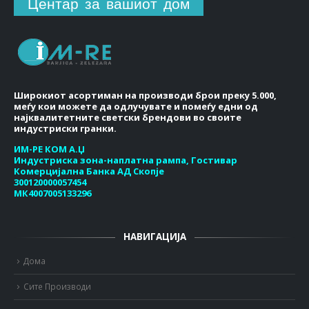
Центар за вашиот дом
Широкиот асортиман на производи брои преку 5.000,
меѓу кои можете да одлучувате и помеѓу едни од
најквалитетните светски брендови во своите
индустриски гранки.
ИМ-РЕ КОМ А.Џ
Индустриска зона-наплатна рампа, Гостивар
Комерцијална Банка АД Скопје
300120000057454
МК4007005133296
НАВИГАЦИЈА
Дома
Сите Производи