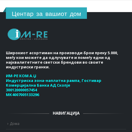
Центар за вашиот дом
Широкиот асортиман на производи брои преку 5.000,
меѓу кои можете да одлучувате и помеѓу едни од
најквалитетните светски брендови во своите
индустриски гранки.
ИМ-РЕ КОМ А.Џ
Индустриска зона-наплатна рампа, Гостивар
Комерцијална Банка АД Скопје
300120000057454
МК4007005133296
НАВИГАЦИЈА
Дома