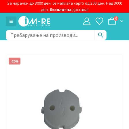
За нарачки до 3000 ден. се наплаќа карго од 200 ден. Над 3000
ден.
безплатна
достава!
0
-20%