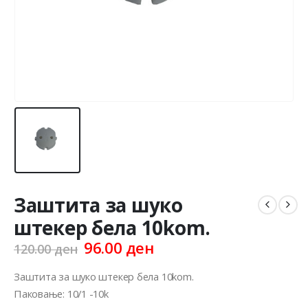
Заштита за шуко
штекер бела 10kom.
Original
Current
96.00
ден
120.00
ден
price
price
was:
is:
Заштита за шуко штекер бела 10kom.
120.00 ден.
96.00 ден.
Паковање: 10/1 -10k