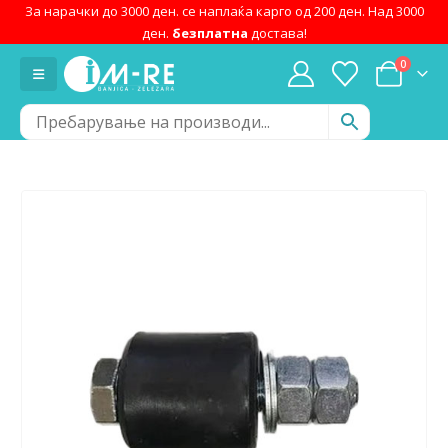
За нарачки до 3000 ден. се наплаќа карго од 200 ден. Над 3000
ден.
безплатна
достава!
0