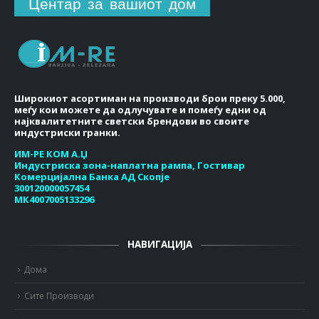
Центар за вашиот дом
Широкиот асортиман на производи брои преку 5.000,
меѓу кои можете да одлучувате и помеѓу едни од
најквалитетните светски брендови во своите
индустриски гранки.
ИМ-РЕ КОМ А.Џ
Индустриска зона-наплатна рампа, Гостивар
Комерцијална Банка АД Скопје
300120000057454
МК4007005133296
НАВИГАЦИЈА
Дома
Сите Производи