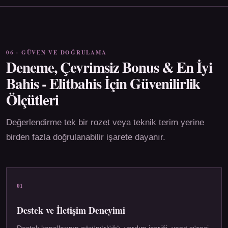
06 · GÜVEN VE DOĞRULAMA
Deneme, Çevrimsiz Bonus & En İyi
Bahis - Elitbahis İçin Güvenilirlik
Ölçütleri
Değerlendirme tek bir rozet veya teknik terim yerine
birden fazla doğrulanabilir işarete dayanır.
01
Destek ve İletişim Deneyimi