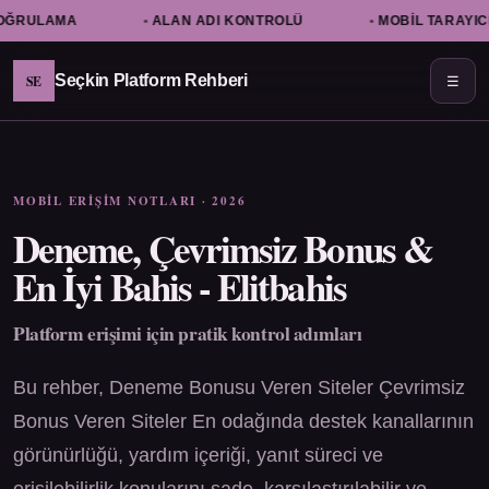
LAMA
ALAN ADI KONTROLÜ
MOBIL TARAYICI UY
Seçkin Platform Rehberi
SE
☰
MOBIL ERIŞIM NOTLARI · 2026
Deneme, Çevrimsiz Bonus &
En İyi Bahis - Elitbahis
Platform erişimi için pratik kontrol adımları
Bu rehber, Deneme Bonusu Veren Siteler Çevrimsiz
Bonus Veren Siteler En odağında destek kanallarının
görünürlüğü, yardım içeriği, yanıt süreci ve