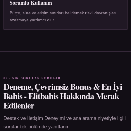
Sorumlu Kullanım
Bütçe, süre ve erişim sınırları belirlemek riskli davranışları
azaltmaya yardımcı olur.
07 · SIK SORULAN SORULAR
Deneme, Çevrimsiz Bonus & En İyi
Bahis - Elitbahis Hakkında Merak
Edilenler
Destek ve İletişim Deneyimi ve ana arama niyetiyle ilgili
sorular tek bölümde yanıtlanır.