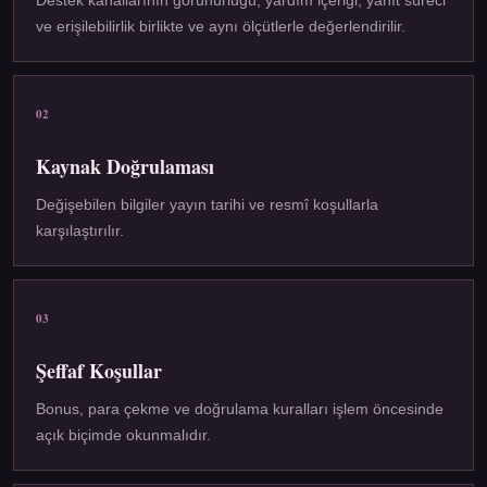
Destek kanallarının görünürlüğü, yardım içeriği, yanıt süreci
ve erişilebilirlik birlikte ve aynı ölçütlerle değerlendirilir.
02
Kaynak Doğrulaması
Değişebilen bilgiler yayın tarihi ve resmî koşullarla
karşılaştırılır.
03
Şeffaf Koşullar
Bonus, para çekme ve doğrulama kuralları işlem öncesinde
açık biçimde okunmalıdır.