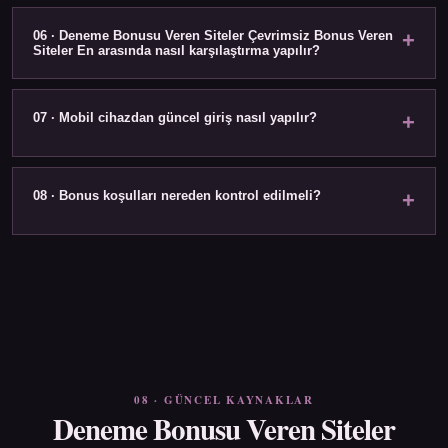
sertifikasını ve kaynağı birlikte doğrulayın.
Alan adı değişikliği çoğu durumda kullanıcı hesabını
06 · Deneme Bonusu Veren Siteler Çevrimsiz Bonus Veren
+
Siteler En arasında nasıl karşılaştırma yapılır?
değiştirmez; ancak giriş yapmadan önce doğru ve
resmî bağlantıda olduğunuzu kontrol edin.
Arayüz, destek, ödeme kuralları, sorumlu kullanım
07 · Mobil cihazdan güncel giriş nasıl yapılır?
+
araçları ve güncel koşullar aynı kriterlerle
karşılaştırılmalıdır.
Mobil tarayıcı üzerinden güncel adres açılabilir. Adres
08 · Bonus koşulları nereden kontrol edilmeli?
+
çubuğundaki alan adını ve HTTPS göstergesini
kontrol edin; bilinmeyen APK veya profil dosyalarını
Bonus oranları ve çevrim koşulları değişebileceği için
yüklemeyin.
güncel kampanya sayfası ve kullanım şartları esas
alınmalıdır. Bu sayfa doğrulanmamış oran veya kesin
kazanç vaadi üretmez.
08 · GÜNCEL KAYNAKLAR
Deneme Bonusu Veren Siteler