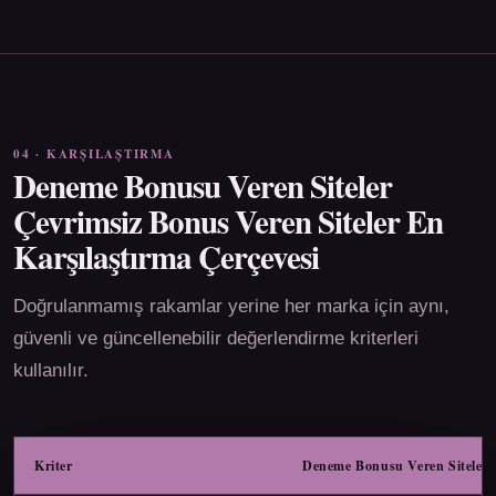
04 · KARŞILAŞTIRMA
Deneme Bonusu Veren Siteler
Çevrimsiz Bonus Veren Siteler En
Karşılaştırma Çerçevesi
Doğrulanmamış rakamlar yerine her marka için aynı,
güvenli ve güncellenebilir değerlendirme kriterleri
kullanılır.
Kriter
Deneme Bonusu Veren Siteler 