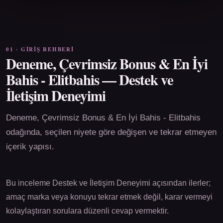
01 · GİRİŞ REHBERİ
Deneme, Çevrimsiz Bonus & En İyi
Bahis - Elitbahis — Destek ve
İletişim Deneyimi
Deneme, Çevrimsiz Bonus & En İyi Bahis - Elitbahis
odağında, seçilen niyete göre değişen ve tekrar etmeyen
içerik yapısı.
Bu inceleme Destek ve İletişim Deneyimi açısından ilerler;
amaç marka veya konuyu tekrar etmek değil, karar vermeyi
kolaylaştıran sorulara düzenli cevap vermektir.