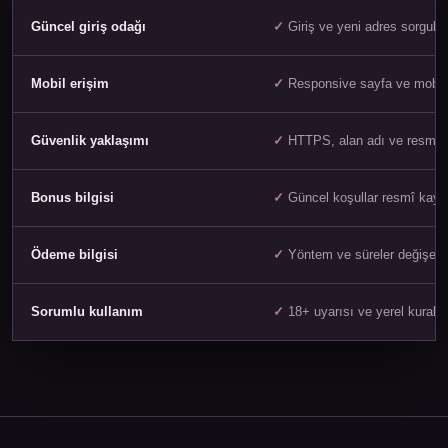
Güncel giriş odağı
✓
Giriş ve yeni adres sorguları
Mobil erişim
✓
Responsive sayfa ve mobil t
Güvenlik yaklaşımı
✓
HTTPS, alan adı ve resmî 
Bonus bilgisi
✓
Güncel koşullar resmî kayna
Ödeme bilgisi
✓
Yöntem ve süreler değişebil
Sorumlu kullanım
✓
18+ uyarısı ve yerel kurall