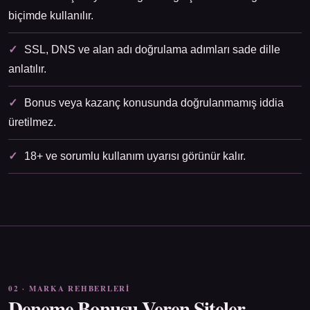
biçimde kullanılır.
SSL, DNS ve alan adı doğrulama adımları sade dille
anlatılır.
Bonus veya kazanç konusunda doğrulanmamış iddia
üretilmez.
18+ ve sorumlu kullanım uyarısı görünür kalır.
02 · MARKA REHBERLERİ
Deneme Bonusu Veren Siteler