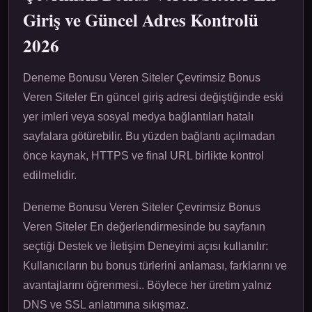
Giriş ve Güncel Adres Kontrolü
2026
Deneme Bonusu Veren Siteler Çevrimsiz Bonus
Veren Siteler En güncel giriş adresi değiştiğinde eski
yer imleri veya sosyal medya bağlantıları hatalı
sayfalara götürebilir. Bu yüzden bağlantı açılmadan
önce kaynak, HTTPS ve final URL birlikte kontrol
edilmelidir.
Deneme Bonusu Veren Siteler Çevrimsiz Bonus
Veren Siteler En değerlendirmesinde bu sayfanın
seçtiği Destek ve İletişim Deneyimi açısı kullanılır:
Kullanıcıların bu bonus türlerini anlaması, farklarını ve
avantajlarını öğrenmesi.. Böylece her üretim yalnız
DNS ve SSL anlatımına sıkışmaz.