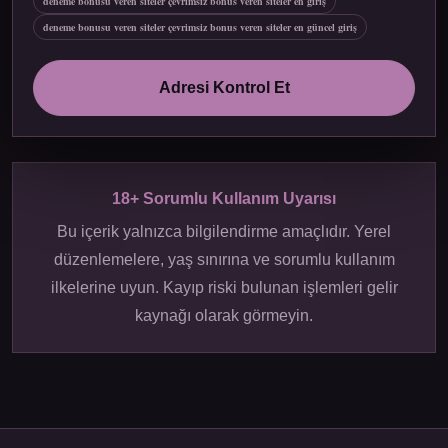
deneme bonusu veren siteler çevrimsiz bonus veren siteler en giriş
deneme bonusu veren siteler çevrimsiz bonus veren siteler en güncel giriş
Adresi Kontrol Et
18+ Sorumlu Kullanım Uyarısı
Bu içerik yalnızca bilgilendirme amaçlıdır. Yerel
düzenlemelere, yaş sınırına ve sorumlu kullanım
ilkelerine uyun. Kayıp riski bulunan işlemleri gelir
kaynağı olarak görmeyin.