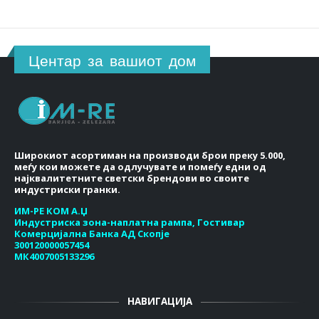
Центар за вашиот дом
Широкиот асортиман на производи брои преку 5.000,
меѓу кои можете да одлучувате и помеѓу едни од
најквалитетните светски брендови во своите
индустриски гранки.
ИМ-РЕ КОМ А.Џ
Индустриска зона-наплатна рампа, Гостивар
Комерцијална Банка АД Скопје
300120000057454
МК4007005133296
НАВИГАЦИЈА