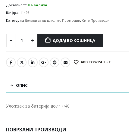
Достапност:
На залиха
Шифра:
11498
Категории
Делови за вц школки
,
Промоции
,
Сите Производи
ДОДАЈ ВО КОШНИЦА
ADD TO WISHLIST
ОПИС
Уложзак за батерија долг Ф40
ПОВРЗАНИ ПРОИЗВОДИ