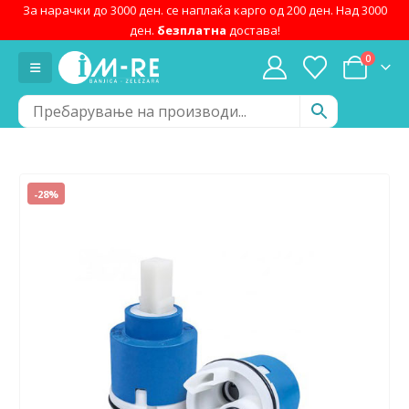
За нарачки до 3000 ден. се наплаќа карго од 200 ден. Над 3000
ден.
безплатна
достава!
0
-28%