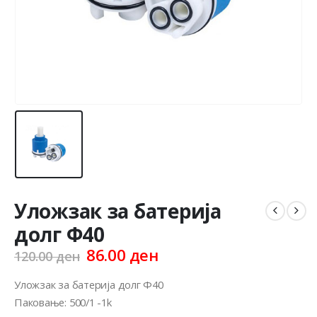
Уложзак за батерија
долг Ф40
Original
Current
86.00
ден
120.00
ден
price
price
was:
is:
Уложзак за батерија долг Ф40
120.00 ден.
86.00 ден.
Паковање: 500/1 -1k