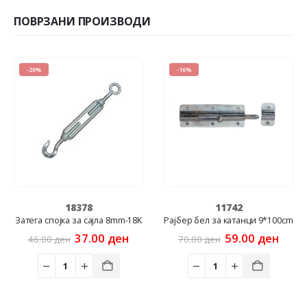
ПОВРЗАНИ ПРОИЗВОДИ
-20%
-16%
18378
11742
Затега спојка за сајла 8mm-18K
Рајбер бел за катанци 9*100cm
Original
Current
Original
Curr
37.00
ден
59.00
ден
46.00
ден
70.00
ден
price
price
price
price
was:
is:
was:
is:
46.00 ден.
37.00 ден.
70.00 ден.
59.00