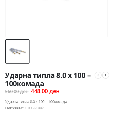
Ударна типла 8.0 x 100 –
100комада
Original
Current
448.00
ден
560.00
ден
price
price
was:
is:
Ударна типла 8.0 x 100 – 100комада
560.00 ден.
448.00 ден.
Паковање: 1.200/-100k