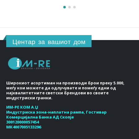
Центар за вашиот дом
Широкиот асортиман на производи брои преку 5.000,
меѓу кои можете да одлучувате и помеѓу едни од
најквалитетните светски брендови во своите
индустриски гранки.
ИМ-РЕ КОМ А.Џ
Индустриска зона-наплатна рампа, Гостивар
Комерцијална Банка АД Скопје
300120000057454
МК4007005133296