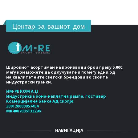
Центар за вашиот дом
Широкиот асортиман на производи брои преку 5.000,
меѓу кои можете да одлучувате и помеѓу едни од
најквалитетните светски брендови во своите
индустриски гранки.
ИМ-РЕ КОМ А.Џ
Индустриска зона-наплатна рампа, Гостивар
Комерцијална Банка АД Скопје
300120000057454
МК4007005133296
НАВИГАЦИЈА