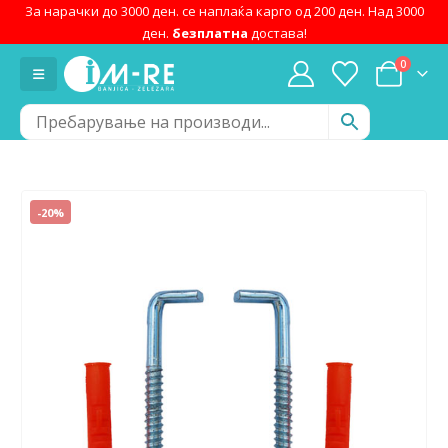
За нарачки до 3000 ден. се наплаќа карго од 200 ден. Над 3000
ден.
безплатна
достава!
0
-20%