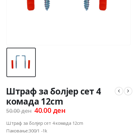
Штраф за болјер сет 4
комада 12cm
Original
Current
40.00
ден
50.00
ден
price
price
was:
is:
Штраф за болјер сет 4 комада 12cm
50.00 ден.
40.00 ден.
Паковање:300/1 -1k