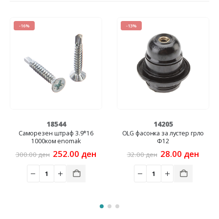
-16%
-13%
18544
14205
Cаморезен штраф 3.9*16
OLG фасонка за лустер грло
1000ком enomak
Ф12
rent
Original
Current
Original
Curre
252.00
ден
28.00
ден
300.00
ден
32.00
ден
e
price
price
price
price
was:
is:
was:
is:
.00 ден.
300.00 ден.
252.00 ден.
32.00 ден.
28.00 