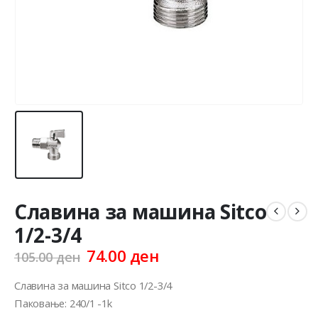
Славина за машина Sitco
1/2-3/4
Original
Current
74.00
ден
105.00
ден
price
price
was:
is:
Славина за машина Sitco 1/2-3/4
105.00 ден.
74.00 ден.
Паковање: 240/1 -1k