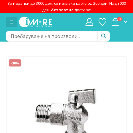
За нарачки до 3000 ден. се наплаќа карго од 200 ден. Над 3000
ден.
безплатна
достава!
0
-30%