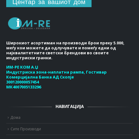
Центар за вашиот дом
Широкиот асортиман на производи брои преку 5.000,
меѓу кои можете да одлучувате и помеѓу едни од
најквалитетните светски брендови во своите
индустриски гранки.
ИМ-РЕ КОМ А.Џ
Индустриска зона-наплатна рампа, Гостивар
Комерцијална Банка АД Скопје
300120000057454
МК4007005133296
НАВИГАЦИЈА
Дома
Сите Производи